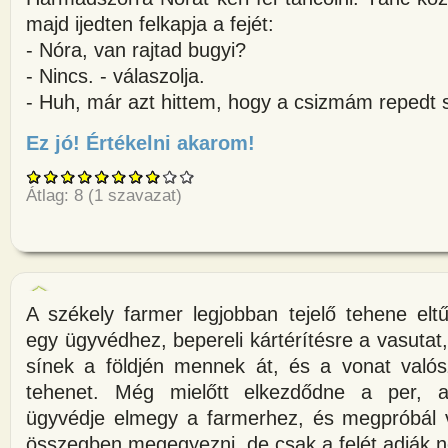
majd ijedten felkapja a fejét:
- Nóra, van rajtad bugyi?
- Nincs. - válaszolja.
- Huh, már azt hittem, hogy a csizmám repedt 
Ez jó! Értékelni akarom!
about Egy székely fiatalember 
Átlag:
8
(
1
szavazat)
A székely farmer legjobban tejelő tehene elt
egy ügyvédhez, bepereli kártérítésre a vasuta
sínek a földjén mennek át, és a vonat valósz
tehenet. Még mielőtt elkezdődne a per, a
ügyvédje elmegy a farmerhez, és megpróbál 
összegben megegyezni, de csak a felét adják n