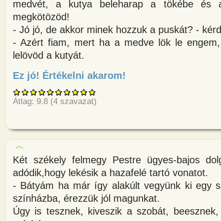
medvét, a kutya beleharap a tökébe és a
megkötözöd!
- Jó jó, de akkor minek hozzuk a puskát? - kérde
- Azért fiam, mert ha a medve lök le engem,
lelövöd a kutyát.
Ez jó! Értékelni akarom!
about Megy a székely a fiával 
Átlag:
9.8
(
4
szavazat)
Két székely felmegy Pestre ügyes-bajos dolg
adódik,hogy lekésik a hazafelé tartó vonatot.
- Bátyám ha már így alakúlt vegyünk ki egy s
színházba, érezzük jól magunkat.
Úgy is tesznek, kiveszik a szobát, beesznek,