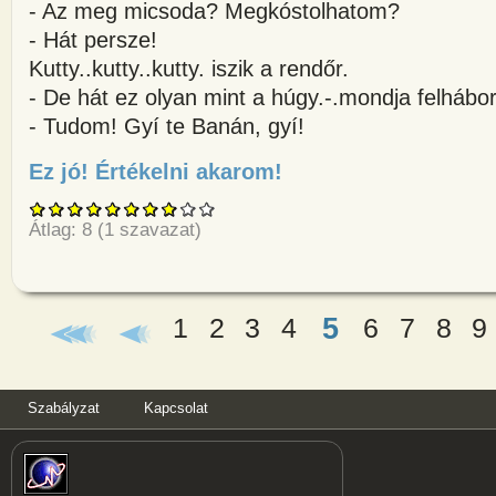
- Az meg micsoda? Megkóstolhatom?
- Hát persze!
Kutty..kutty..kutty. iszik a rendőr.
- De hát ez olyan mint a húgy.-.mondja felhábo
- Tudom! Gyí te Banán, gyí!
Ez jó! Értékelni akarom!
about Székely bácsit megállítja
Átlag:
8
(
1
szavazat)
5
1
2
3
4
6
7
8
9
Oldalak
Szabályzat
Kapcsolat