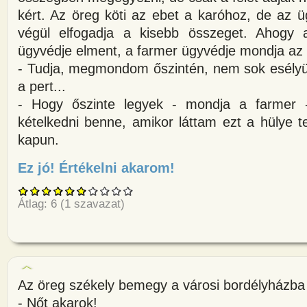
kért. Az öreg köti az ebet a karóhoz, de az 
végül elfogadja a kisebb összeget. Ahogy 
ügyvédje elment, a farmer ügyvédje mondja az 
- Tudja, megmondom őszintén, nem sok esélyü
a pert...
- Hogy őszinte legyek - mondja a farmer 
kételkedni benne, amikor láttam ezt a hülye t
kapun.
Ez jó! Értékelni akarom!
about A székely farmer legjobb
Átlag:
6
(
1
szavazat)
Az öreg székely bemegy a városi bordélyházba
- Nőt akarok!