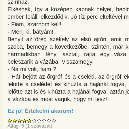
színház.
Elkésnek, így a középen kapnak helyet, beol
ember feláll, elkezdődik. Jó tíz perc elteltével 
- Fiam, szarnom kell!
- Menj ki, bátyám!
Benyit az öreg székely az első ajtón, amit m
szoba, bemegy a következőbe, szintén, már ke
harmadikban fény, asztal, rajta egy váza
beleszarik a vázába. Visszamegy.
- Na mi volt, fiam ?
- Hát bejött az őrgróf és a cseléd, az őrgróf el
lelőtte a cselédet és kihúzta a hajánál fogva, 
lelőtte azt is és kihúzta a hajánál fogva, aztán jö
a vázába és most várjuk, hogy mi lesz!
Ez jó! Értékelni akarom!
about Két székely felmegy Pest
Átlag:
5
(
1
szavazat)