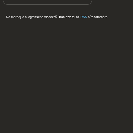
Ne maradj le a legfrissebb viccekről. Iratkozz fel az
RSS
hírcsatornára.