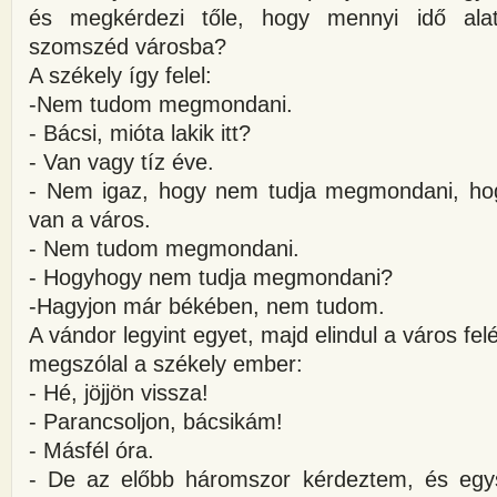
és megkérdezi tőle, hogy mennyi idő alatt
szomszéd városba?
A székely így felel:
-Nem tudom megmondani.
- Bácsi, mióta lakik itt?
- Van vagy tíz éve.
- Nem igaz, hogy nem tudja megmondani, ho
van a város.
- Nem tudom megmondani.
- Hogyhogy nem tudja megmondani?
-Hagyjon már békében, nem tudom.
A vándor legyint egyet, majd elindul a város fe
megszólal a székely ember:
- Hé, jöjjön vissza!
- Parancsoljon, bácsikám!
- Másfél óra.
- De az előbb háromszor kérdeztem, és eg