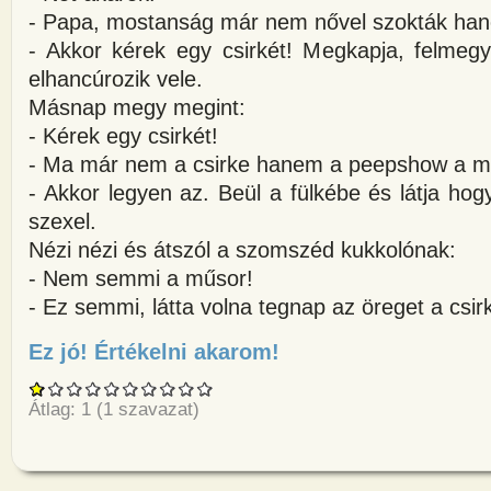
- Papa, mostanság már nem nővel szokták han
- Akkor kérek egy csirkét! Megkapja, felmegy
elhancúrozik vele.
Másnap megy megint:
- Kérek egy csirkét!
- Ma már nem a csirke hanem a peepshow a m
- Akkor legyen az. Beül a fülkébe és látja hogy
szexel.
Nézi nézi és átszól a szomszéd kukkolónak:
- Nem semmi a műsor!
- Ez semmi, látta volna tegnap az öreget a csir
Ez jó! Értékelni akarom!
about Az öreg székely bemegy 
Átlag:
1
(
1
szavazat)