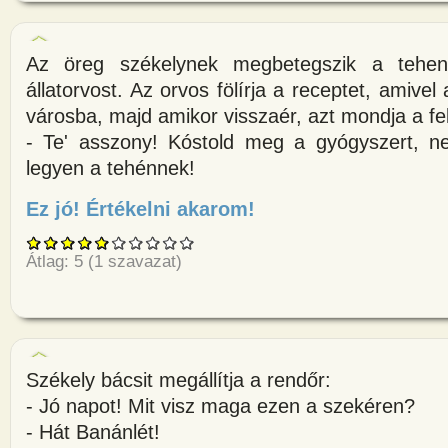
Az öreg székelynek megbetegszik a tehen
állatorvost. Az orvos fölírja a receptet, amive
városba, majd amikor visszaér, azt mondja a f
- Te' asszony! Kóstold meg a gyógyszert, n
legyen a tehénnek!
Ez jó! Értékelni akarom!
about Az öreg székelynek megb
Átlag:
5
(
1
szavazat)
Székely bácsit megállítja a rendőr:
- Jó napot! Mit visz maga ezen a szekéren?
- Hát Banánlét!