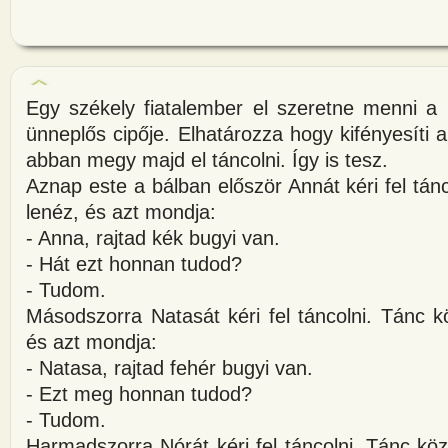
Egy székely fiatalember el szeretne menni a 
ünneplős cipője. Elhatározza hogy kifényesíti 
abban megy majd el táncolni. Így is tesz.
Aznap este a bálban először Annát kéri fel tán
lenéz, és azt mondja:
- Anna, rajtad kék bugyi van.
- Hát ezt honnan tudod?
- Tudom.
Másodszorra Natasát kéri fel táncolni. Tánc 
és azt mondja:
- Natasa, rajtad fehér bugyi van.
- Ezt meg honnan tudod?
- Tudom.
Harmadszorra Nórát kéri fel táncolni. Tánc kö