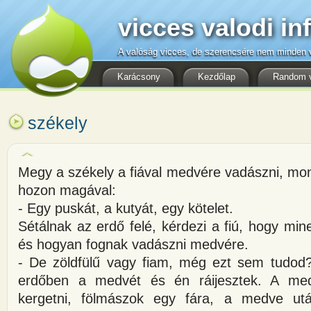
vicces valodi in
A valóság vicces, de szerencsére nem minden v
Karácsony
Kezdőlap
Random 
székely
Megy a székely a fiával medvére vadászni, mon
hozon magával:
- Egy puskát, a kutyát, egy kötelet.
Sétálnak az erdő felé, kérdezi a fiú, hogy min
és hogyan fognak vadászni medvére.
- De zöldfülű vagy fiam, még ezt sem tudo
erdőben a medvét és én ráijesztek. A me
kergetni, fölmászok egy fára, a medve u