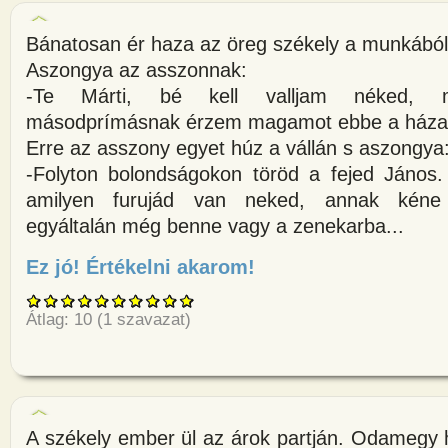
Bánatosan ér haza az öreg székely a munkából
Aszongya az asszonnak:
-Te Márti, bé kell valljam néked, m
másodprímásnak érzem magamot ebbe a háza
Erre az asszony egyet húz a vállán s aszongya
-Folyton bolondságokon töröd a fejed János
amilyen furujád van neked, annak kéne 
egyáltalán még benne vagy a zenekarba...
Ez jó! Értékelni akarom!
about Bánatosan ér haza az ör
Átlag:
10
(
1
szavazat)
A székely ember ül az árok partján. Odamegy 