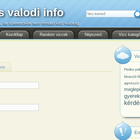
s valodi info
Keresés
s, de szerencsére nem minden vicc valóság.
Kezdőlap
Random viccek
Népszerű
Vicc kategó
Vic
ése
Pistike
pol
fárasztó
fé
agresszív
meglepi
gyerek
kérdé
Ér