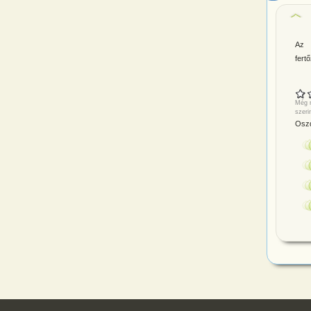
Az 
fert
Még n
szeri
Oszd