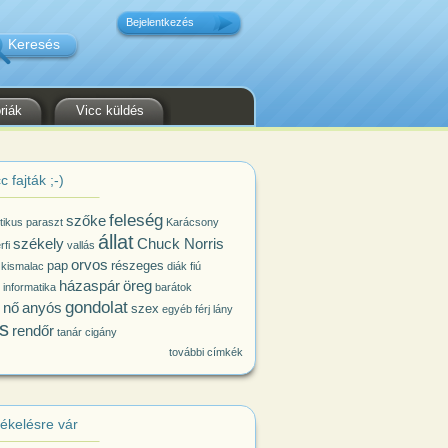
Bejelentkezés
riák
Vicc küldés
c fajták ;-)
feleség
szőke
itikus
paraszt
Karácsony
állat
székely
Chuck Norris
rfi
vallás
orvos
pap
részeges
 kismalac
diák
fiú
házaspár
öreg
informatika
barátok
gondolat
nő
anyós
szex
egyéb
férj
lány
s
rendőr
tanár
cigány
további címkék
tékelésre vár