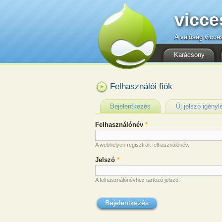
vicce
A valóság vicce
Karácsony
Felhasználói fiók
Elsődleges fülek
Bejelentkezés
(aktív fül)
Új jelszó igényl
Felhasználónév
*
A webhelyen regisztrált felhasználónév.
Jelszó
*
A felhasználónévhez tartozó jelszó.