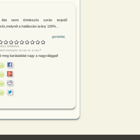
élet nemi érintkezés során terjedő
őzés,melynél a halálozási arány 100%...
gondolat
incs értékelve
nted mennyire vicces ez a vicc?
 meg barátaiddal vagy a nagyvilággal!