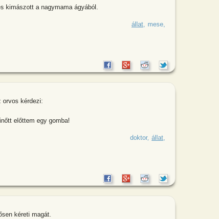
 és kimászott a nagymama ágyából.
 odaér a nagymama házához és bemegy.
állat
mese
z orvos kérdezi:
kinőtt előttem egy gomba!
vérző fejjel ül az ambulancián. Az
doktor
állat
ősen kéreti magát.