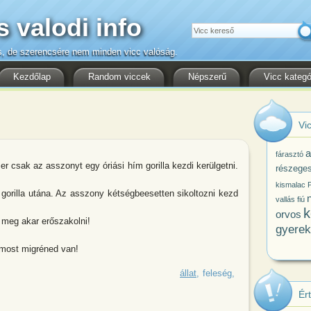
s valodi info
Keresés
s, de szerencsére nem minden vicc valóság.
Kezdőlap
Random viccek
Népszerű
Vicc kategó
Vic
a
fárasztó
r csak az asszonyt egy óriási hím gorilla kezdi kerülgetni.
részege
kismalac
P
 gorilla utána. Az asszony kétségbeesetten sikoltozni kezd
vallás
fiú
k
orvos
a meg akar erőszakolni!
gyerek
 most migréned van!
spár szafarin vesz részt. Egyszer
állat
feleség
Ér