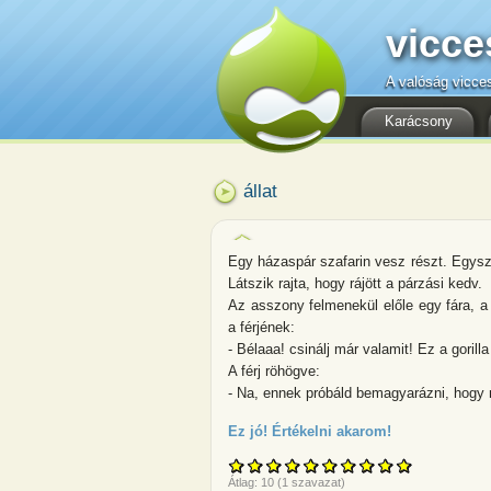
vicce
A valóság vicce
Karácsony
állat
Egy házaspár szafarin vesz részt. Egysze
Látszik rajta, hogy rájött a párzási kedv.
Az asszony felmenekül előle egy fára, a
a férjének:
- Bélaaa! csinálj már valamit! Ez a gorill
A férj röhögve:
- Na, ennek próbáld bemagyarázni, hogy
Ez jó! Értékelni akarom!
about Egy háza
Átlag:
10
(
1
szavazat)