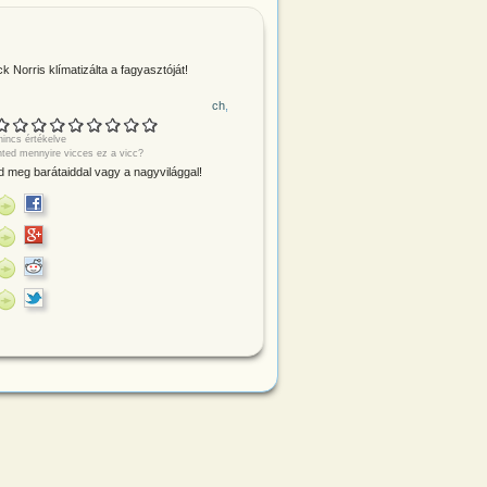
k Norris klímatizálta a fagyasztóját!
ch
incs értékelve
nted mennyire vicces ez a vicc?
 meg barátaiddal vagy a nagyvilággal!