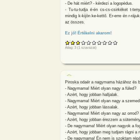
- De hát miért? - kérdezi a logopédus.
- Tu-tu-tudja é-én cs-cs-csirkéket t-t
mindig k-kijön ke-kettő. Er-erre én r-ráju
az összes.
Ez jó! Értékelni akarom!
about A mezőg
Átlag:
3
(
1
szavazat)
Piroska odaér a nagymama házához és 
- Nagymama! Miért olyan nagy a füled?
- Azért, hogy jobban halljalak.
- Nagymama! Miért olyan nagy a szemed
- Azért, hogy jobban lássalak.
- Nagymama! Miért olyan nagy az orrod?
- Azért, hogy jobban érezzem a sütemény 
- De nagymama! Miért olyan nagyok a fo
- Azért, hogy jobban meg tudjam rágni a 
- De nagymama! Én nem is szoktam répá