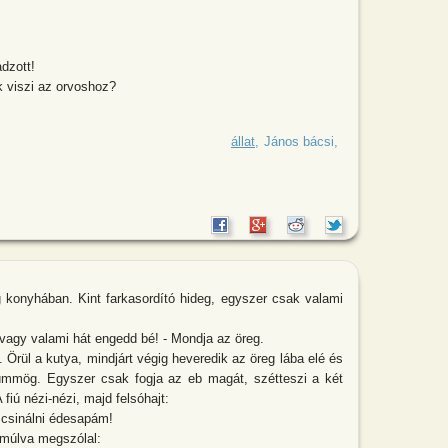
dzott!
k viszi az orvoshoz?
csi pipázva álldogál a kapuban. Mihály
állat
János bácsi
 konyhában. Kint farkasordító hideg, egyszer csak valami
 vagy valami hát engedd bé! - Mondja az öreg.
. Örül a kutya, mindjárt végig heveredik az öreg lába elé és
hümmög. Egyszer csak fogja az eb magát, szétteszi a két
 fiú nézi-nézi, majd felsóhajt:
 csinálni édesapám!
 múlva megszólal: