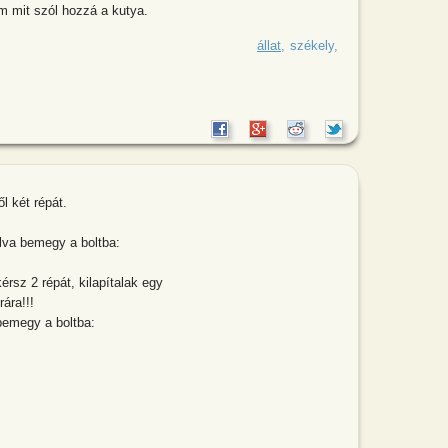
m mit szól hozzá a kutya.
eg székely meg a fia a jó meleg konyhában.
állat
székely
l két répát.
lva bemegy a boltba:
rsz 2 répát, kilapítalak egy
ára!!!
 bemegy a boltba: