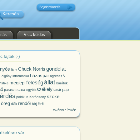
Bejelentkezés
riák
Vicc küldés
c fajták ;-)
gondolat
nyós
Chuck Norris
lány
házaspár
s
cigány
informatika
agresszív
állat
feleség
meglepi
istike
barátok
nő
székely
szex
pap
paraszt
egyéb
tanár
érdés
szőke
politikus
Karácsony
öreg
rendőr
diák
férj
férfi
további címkék
tékelésre vár