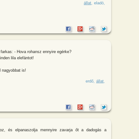
emegy a boltba, és kér a medvétől
állat
eladó
 farkas: - Hova rohansz ennyire egérke?
den lila elefántot!
 nagyobbat is!
e rohan az erdőben. Megállítja a
erdő
állat
z, és elpanaszolja mennyire zavarja őt a dadogás a