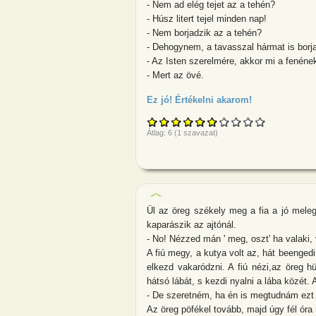
- Nem ad elég tejet az a tehén?
- Húsz litert tejel minden nap!
- Nem borjadzik az a tehén?
- Dehogynem, a tavasszal hármat is borja
- Az Isten szerelmére, akkor mi a fenéne
- Mert az övé.
Ez jó! Értékelni akarom!
about János bá
Átlag:
6
(
1
szavazat)
Ül az öreg székely meg a fia a jó meleg
kaparászik az ajtónál.
- No! Nézzed mán ' meg, oszt' ha valaki,
A fiú megy, a kutya volt az, hát beengedi
elkezd vakaródzni. A fiú nézi,az öreg 
hátsó lábát, s kezdi nyalni a lába közét. A
- De szeretném, ha én is megtudnám ezt
Az öreg pöfékel tovább, majd úgy fél óra