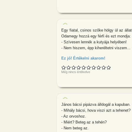
Egy fiatal, csinos szőke hölgy ül az áll
Odamegy hozzá egy férfi és ezt mondja:
- Szívesen lennék a kutyája helyében!
- Nem hiszem, épp kiheréltetni viszem...
Ez jó! Értékelni akarom!
about Egy fiat
Még nincs értékelve
János bácsi pipázva álldogál a kapuban. 
- Mihály bácsi, hova viszi azt a tehenet?
- Az orvoshoz.
- Miért? Beteg az a tehén?
- Nem beteg az.