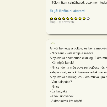
- Tőlem fiam csinálhatod, csak nem tudo
Ez jó! Értékelni akarom!
about Ül az ör
Átlag:
9
(
1
szavazat)
A nyúl bemegy a boltba, és kér a medvétő
- Nincsen! - válaszolja a medve.
A nyuszika szomorúan elkullog. 2 óra mú
- Két répát kérek!
- Nincs, de ha még egyszer bejössz, és ké
kalapáccsal, és a kutyáknak adlak vacsor
A nyuszika elkullog, és 2 óra múlva újra
- Van kalapács?
- Nincs.
- És kutyák?
- Azok sincsenek!
- Akkor kérek két répát!