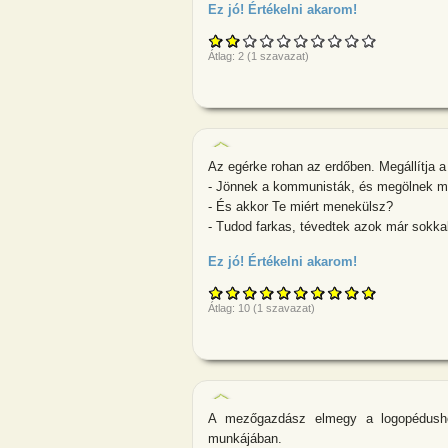
Ez jó! Értékelni akarom!
about A nyúl b
Átlag:
2
(
1
szavazat)
Az egérke rohan az erdőben. Megállítja a
- Jönnek a kommunisták, és megölnek min
- És akkor Te miért menekülsz?
- Tudod farkas, tévedtek azok már sokkal
Ez jó! Értékelni akarom!
about Az egérk
Átlag:
10
(
1
szavazat)
A mezőgazdász elmegy a logopédusho
munkájában.