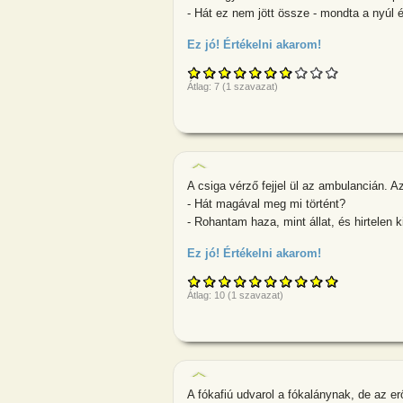
- Hát ez nem jött össze - mondta a nyúl
Ez jó! Értékelni akarom!
about Piroska
Átlag:
7
(
1
szavazat)
A csiga vérző fejjel ül az ambulancián. A
- Hát magával meg mi történt?
- Rohantam haza, mint állat, és hirtelen 
Ez jó! Értékelni akarom!
about A csiga 
Átlag:
10
(
1
szavazat)
A fókafiú udvarol a fókalánynak, de az er