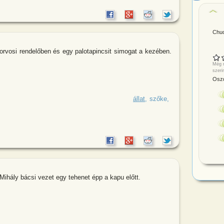
Chuc
atorvosi rendelőben és egy palotapincsit simogat a kezében.
Még n
szeri
Oszd
al, csinos szőke hölgy ül az állatorvosi
állat
szőke
Mihály bácsi vezet egy tehenet épp a kapu előtt.