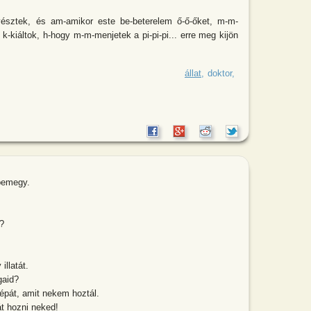
enyésztek, és am-amikor este be-beterelem ő-ő-őket, m-m-
k k-kiáltok, h-hogy m-m-menjetek a pi-pi-pi... erre meg kijön
azdász elmegy a logopédushoz, és elpanaszolja
állat
doktor
bemegy.
?
illatát.
gaid?
répát, amit nekem hoztál.
t hozni neked!