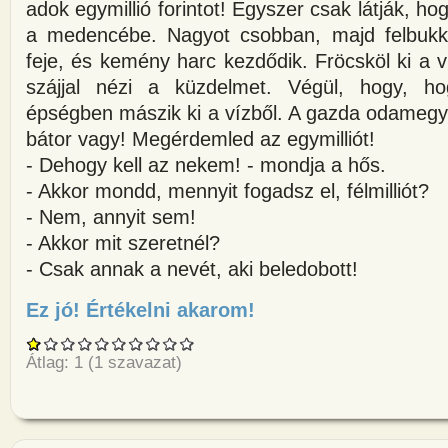
adok egymillió forintot! Egyszer csak látják, h
a medencébe. Nagyot csobban, majd felbukka
feje, és kemény harc kezdődik. Fröcsköl ki a ví
szájjal nézi a küzdelmet. Végül, hogy, 
épségben mászik ki a vízből. A gazda odamegy
bátor vagy! Megérdemled az egymilliót!
- Dehogy kell az nekem! - mondja a hős.
- Akkor mondd, mennyit fogadsz el, félmilliót?
- Nem, annyit sem!
- Akkor mit szeretnél?
- Csak annak a nevét, aki beledobott!
Ez jó! Értékelni akarom!
about Gazdagéknál házibulit t
Átlag:
1
(
1
szavazat)