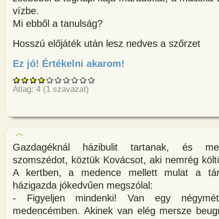
vízbe.
Mi ebből a tanulság?
Hosszú előjáték után lesz nedves a szőrzet
Ez jó! Értékelni akarom!
about Ül a légy a tóparton.Megl
Átlag:
4
(
1
szavazat)
Gazdagéknál házibulit tartanak, és m
szomszédot, köztük Kovácsot, aki nemrég költö
A kertben, a medence mellett mulat a tá
házigazda jókedvűen megszólal:
- Figyeljen mindenki! Van egy négymét
medencémben. Akinek van elég mersze beugr