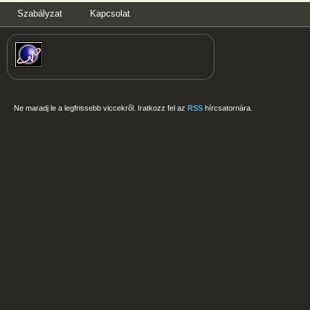
Szabályzat
Kapcsolat
Ne maradj le a legfrissebb viccekről. Iratkozz fel az
RSS
hírcsatornára.