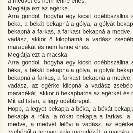
a medvét és nem lenne éhes.
Meglátja ezt az egérke.
Arra gondol, hogyha egy kicsit odébbszállna 
béka, a békát bekapná a gólya, a gólyát bekap
bekapná a farkas, a farkast bekapná a medve,
vadász, akkor ő kilophatná a vadász zsebéb
maradékát és nem lenne éhes.
Meglátja ezt a macska.
Arra gondol, hogyha egy kicsit odébbszállna 
béka, a békát bekapná a gólya, a gólyát bekap
bekapná a farkas, a farkast bekapná a medve,
vadász, az egérke kilopná a vadász zsebéb
maradékát, akkor ő bekaphatná az egérkét és 
Mit ad Isten, a légy odébbrepül.
Hopp, a legyet bekapja a béka, a békát bekapja
bekapja a róka, a rókát bekapja a farkas, a 
medve, a medvét lelővi a vadász, az egérke
zsebéből a tegnapi kaja maradékát, a macska u