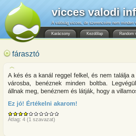
vicces valodi in
A valóság vicces, de szerencsére nem minden v
Karácsony
Kezdőlap
Random 
fárasztó
A kés és a kanál reggel felkel, és nem találja a 
városba, benéznek minden boltba. Legvégü
állnak meg, benéznem és látják, hogy a villamo
Ez jó! Értékelni akarom!
about A kés és a kanál reggel fe
Átlag:
4
(
1
szavazat)