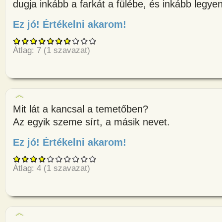
dugja inkább a farkát a fülébe, és inkább legye
Ez jó! Értékelni akarom!
about Egy pasas bemegy a jel
Átlag:
7
(
1
szavazat)
Mit lát a kancsal a temetőben?
Az egyik szeme sírt, a másik nevet.
Ez jó! Értékelni akarom!
about Mit lát a kancsal a teme
Átlag:
4
(
1
szavazat)