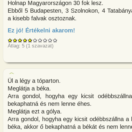
Holnap Magyarországon 30 fok lesz.
Ebből 5 Budapesten, 3 Szolnokon, 4 Tatabányá
a kisebb falvak osztoznak.
Ez jó! Értékelni akarom!
about Holnap Magyarországon 
Átlag:
5
(
1
szavazat)
Ül a légy a tóparton.
Meglátja a béka.
Arra gondol, hogyha egy kicsit odébbszálln
bekaphatná és nem lenne éhes.
Meglátja ezt a gólya.
Arra gondol, hogyha egy kicsit odébbszállna a
béka, akkor ő bekaphatná a békát és nem lenn