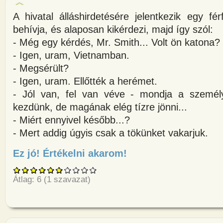
A hivatal álláshirdetésére jelentkezik egy fér
behívja, és alaposan kikérdezi, majd így szól:
- Még egy kérdés, Mr. Smith... Volt ön katona?
- Igen, uram, Vietnamban.
- Megsérült?
- Igen, uram. Ellőtték a herémet.
- Jól van, fel van véve - mondja a személy
kezdünk, de magának elég tízre jönni...
- Miért ennyivel később...?
- Mert addig úgyis csak a tökünket vakarjuk.
Ez jó! Értékelni akarom!
about A hivatal álláshirdetésér
Átlag:
6
(
1
szavazat)