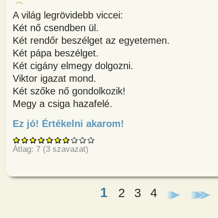
A világ legrövidebb viccei:
Két nő csendben ül.
Két rendőr beszélget az egyetemen.
Két pápa beszélget.
Két cigány elmegy dolgozni.
Viktor igazat mond.
Két szőke nő gondolkozik!
Megy a csiga hazafelé.
Ez jó! Értékelni akarom!
about A világ legrövidebb vicc
Átlag:
7
(
3
szavazat)
1
2
3
4
Oldalak