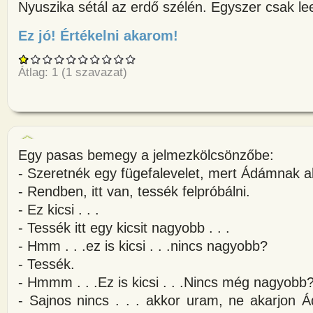
Nyuszika sétál az erdő szélén. Egyszer csak lee
Ez jó! Értékelni akarom!
about Nyuszika sétál az erdő s
Átlag:
1
(
1
szavazat)
Egy pasas bemegy a jelmezkölcsönzőbe:
- Szeretnék egy fügefalevelet, mert Ádámnak ak
- Rendben, itt van, tessék felpróbálni.
- Ez kicsi . . .
- Tessék itt egy kicsit nagyobb . . .
- Hmm . . .ez is kicsi . . .nincs nagyobb?
- Tessék.
- Hmmm . . .Ez is kicsi . . .Nincs még nagyobb
- Sajnos nincs . . . akkor uram, ne akarjon 