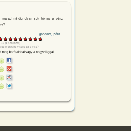
rt marad mindig olyan sok hónap a pénz
re?
gondolat
pénz
:
10
(
1
szavazat)
nted mennyire vicces ez a vicc?
 meg barátaiddal vagy a nagyvilággal!