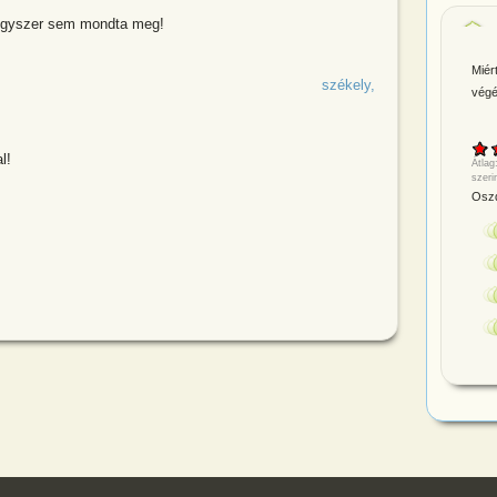
 egyszer sem mondta meg!
Mié
székely
végé
l!
Átlag
szeri
Oszd