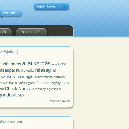
Bejelentkezés
riák
Vicc küldés
c fajták ;-)
állat
kérdés
endőr
orvos
öreg
lány
feleség
ázaspár
Pistike
vallás
férj
székely
nő
meglepi
informatika
politikus
szőke
részeges
szex
fi
fiú
diák
egyéb
cigány
Chuck Norris
nár
Karácsony
agresszív
gondolat
pap
további címkék
tékelésre vár