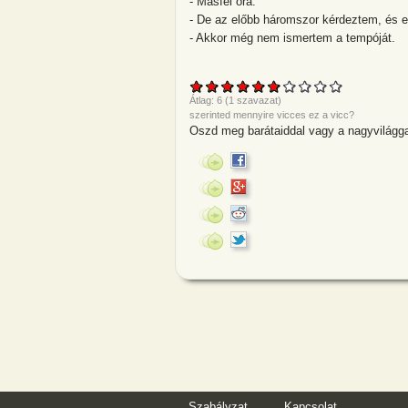
- Másfél óra.
- De az előbb háromszor kérdeztem, és
- Akkor még nem ismertem a tempóját.
Átlag:
6
(
1
szavazat)
szerinted mennyire vicces ez a vicc?
Oszd meg barátaiddal vagy a nagyvilágga
Szabályzat
Kapcsolat