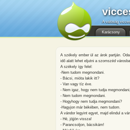
vicce
A valóság vicce
Karácsony
A székely ember ül az árok partján. Od
idő alatt lehet eljutni a szomszéd városb
A székely így felel:
-Nem tudom megmondani.
- Bácsi, mióta lakik itt?
- Van vagy tíz éve.
- Nem igaz, hogy nem tudja megmondani,
- Nem tudom megmondani.
- Hogyhogy nem tudja megmondani?
-Hagyjon már békében, nem tudom.
A vándor legyint egyet, majd elindul a v
- Hé, jöjjön vissza!
- Parancsoljon, bácsikám!