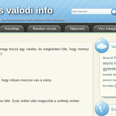
s valodi info
Keresés
s, de szerencsére nem minden vicc valóság.
Kezdőlap
Random viccek
Népszerű
Vicc kategó
Vic
amegy hozzá egy vándor, és megkérdezi tőle, hogy mennyi
a?
r
fárasztó
anyós
h
gyerek
barátok
fér
 hogy milyen messze van a város.
paraszt
ta
kismalac
áros felé. Száz méter után megszólal a székely ember:
Ér