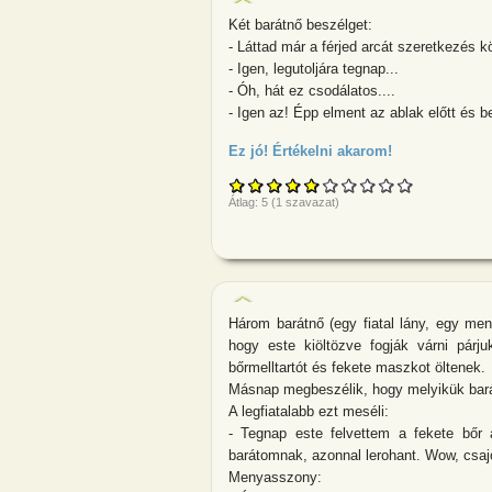
Két barátnő beszélget:
- Láttad már a férjed arcát szeretkezés 
- Igen, legutoljára tegnap...
- Óh, hát ez csodálatos....
- Igen az! Épp elment az ablak előtt és b
Ez jó! Értékelni akarom!
about Két bará
Átlag:
5
(
1
szavazat)
Három barátnő (egy fiatal lány, egy me
hogy este kiöltözve fogják várni párj
bőrmelltartót és fekete maszkot öltenek.
Másnap megbeszélik, hogy melyikük barát
A legfiatalabb ezt meséli:
- Tegnap este felvettem a fekete bőr
barátomnak, azonnal lerohant. Wow, csajok
Menyasszony: