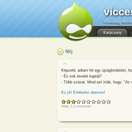
vicce
A valóság vicce
Karácsony
férj
Képzeld, adtam fel egy újsághirdetést, ho
- És sok levelet kaptál?
- Több százat. Mind azt írták, hogy: "Az é
Ez jó! Értékelni akarom!
about Képzeld,
Átlag:
3
(
1
szavazat)