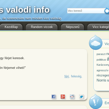
s valodi info
Keresés
s, de szerencsére nem minden vicc valóság.
Kezdőlap
Random viccek
Népszerű
Vicc kategó
Vic
n
paraszt
gy férjet keresek.
á
politikus
Karácson
n férjemet viheti!"
agresszív
részege
 adtam fel egy újsághirdetést, hogy
férj
feleség
Norris
f
Ér