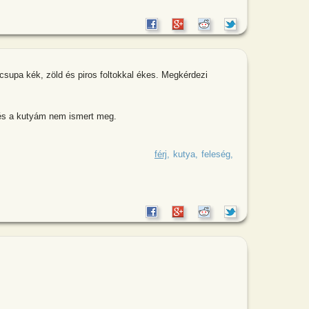
csupa kék, zöld és piros foltokkal ékes. Megkérdezi
és a kutyám nem ismert meg.
gy férfi a munkahelyére. A feje csupa
férj
kutya
feleség