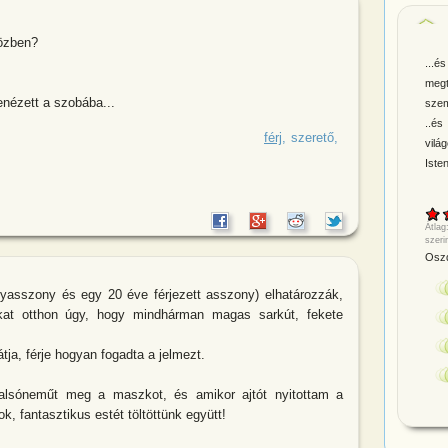
közben?
...
meg
enézett a szobába...
szem
..és
tnő beszélget: - Láttad már a férjed
férj
szerető
vilá
Iste
Átlag
szeri
Oszd
nyasszony és egy 20 éve férjezett asszony) elhatározzák,
ukat otthon úgy, hogy mindhárman magas sarkút, fekete
ja, férje hogyan fogadta a jelmezt.
 alsóneműt meg a maszkot, és amikor ajtót nyitottam a
, fantasztikus estét töltöttünk együtt!