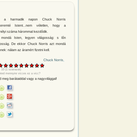
és a harmadik napon Chuck Norris
teremté Istent...nem véletlen, hogy a
élyi száma hárommal kezdődik.
 mondá Isten, legyen világosság: s lőn
gosság. De ekkor Chuck Norris azt mondá
nnek: nálam az áramért fizetni kell.
Chuck Norris
:
10
(
1
szavazat)
nted mennyire vicces ez a vicc?
 meg barátaiddal vagy a nagyvilággal!