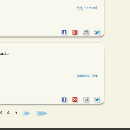
tnő beszélget: - Tudod, mi van a
férj
barátnő
arátai:
 közismert papucsot ugratják a barátai:
papucs
férj
3
4
5