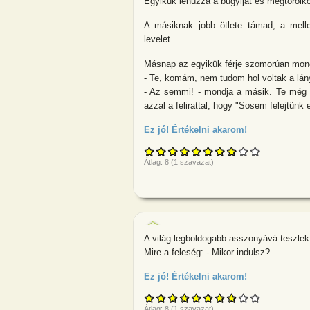
Egyikük lehúzza a bugyiját és megtörölkö
A másiknak jobb ötlete támad, a mellet
levelet.
Másnap az egyikük férje szomorúan mond
- Te, komám, nem tudom hol voltak a lány
- Az semmi! - mondja a másik. Te még 
azzal a felirattal, hogy "Sosem felejtünk e
Ez jó! Értékelni akarom!
about Két bará
Átlag:
8
(
1
szavazat)
A világ legboldogabb asszonyává teszlek! -
Mire a feleség: - Mikor indulsz?
Ez jó! Értékelni akarom!
about A világ 
Átlag:
8
(
1
szavazat)