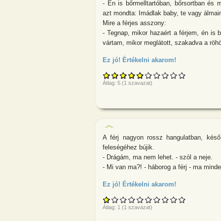
- Én is bőrmelltartóban, bőrsortban és
azt mondta: Imádlak baby, te vagy álmai
Mire a férjes asszony:
- Tegnap, mikor hazaért a férjem, én is
vártam, mikor meglátott, szakadva a röh
Ez jó! Értékelni akarom!
about Három b
Átlag:
5
(
1
szavazat)
A férj nagyon rossz hangulatban, késő
feleségéhez bújik.
- Drágám, ma nem lehet. - szól a neje.
- Mi van ma?! - háborog a férj - ma mind
Ez jó! Értékelni akarom!
about A férj n
Átlag:
1
(
1
szavazat)