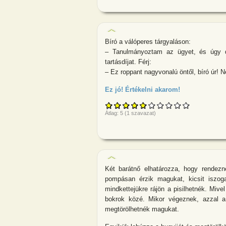
Bíró a válóperes tárgyaláson:
– Tanulmányoztam az ügyet, és úgy d
tartásdíjat. Férj:
– Ez roppant nagyvonalú öntől, bíró úr! N
Ez jó! Értékelni akarom!
about Bíró a 
Átlag:
5
(
1
szavazat)
Két barátnő elhatározza, hogy rendezne
pompásan érzik magukat, kicsit iszoga
mindkettejükre rájön a pisilhetnék. Miv
bokrok közé. Mikor végeznek, azzal 
megtörölhetnék magukat.