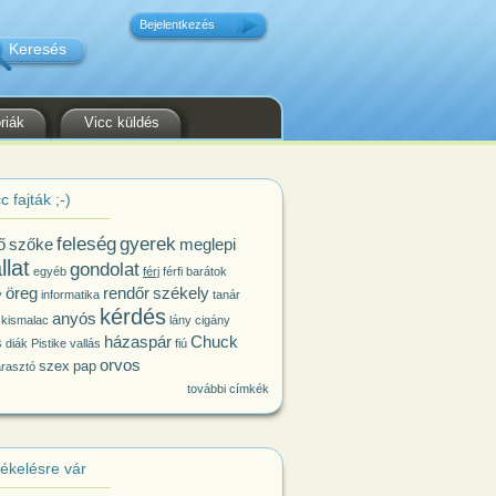
Bejelentkezés
riák
Vicc küldés
c fajták ;-)
feleség
gyerek
ő
szőke
meglepi
llat
gondolat
egyéb
férj
férfi
barátok
öreg
rendőr
székely
y
informatika
tanár
kérdés
anyós
 kismalac
lány
cigány
házaspár
Chuck
s
diák
Pistike
vallás
fiú
orvos
szex
pap
árasztó
további címkék
tékelésre vár