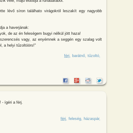
zik vele, majd eldobja a ruhadarabot.
te lévő síron találhato virágokról leszakít egy nagyobb
ja a haverjának:
ok, de az én feleségem bugyi nélkül jött haza!
szerencsés vagy, az enyémnek a seggén egy szalag volt
l, a helyi tűzoltóörs!"
tnő elhatározza, hogy rendeznek egy
férj
barátnő
tűzoltó
 ígéri a férj.
legboldogabb asszonyává teszlek!
férj
feleség
házaspár