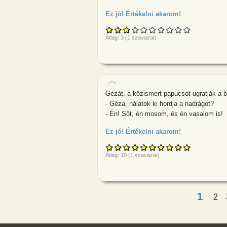
Ez jó! Értékelni akarom!
about Két bará
Átlag:
3
(
1
szavazat)
Gézát, a közismert papucsot ugratják a b
- Géza, nálatok ki hordja a nadrágot?
- Én! Sőt, én mosom, és én vasalom is!
Ez jó! Értékelni akarom!
about Gézát, a
Átlag:
10
(
1
szavazat)
1
Oldalak
2