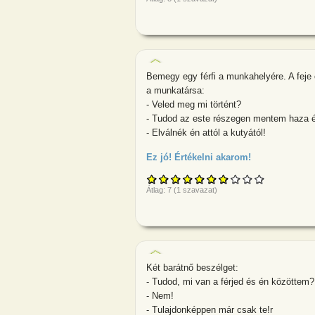
Bemegy egy férfi a munkahelyére. A feje 
a munkatársa:
- Veled meg mi történt?
- Tudod az este részegen mentem haza 
- Elválnék én attól a kutyától!
Ez jó! Értékelni akarom!
about Bemegy e
Átlag:
7
(
1
szavazat)
Két barátnő beszélget:
- Tudod, mi van a férjed és én közöttem?
- Nem!
- Tulajdonképpen már csak te!r