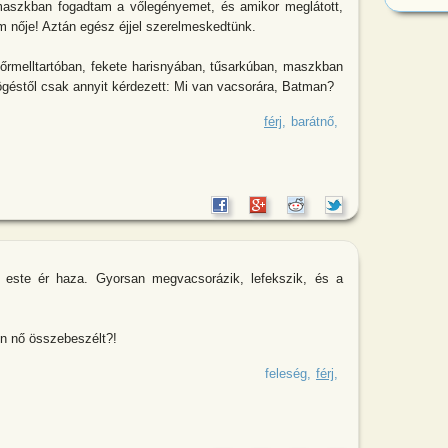
 maszkban fogadtam a vőlegényemet, és amikor meglátott,
m nője! Aztán egész éjjel szerelmeskedtünk.
 bőrmelltartóban, fekete harisnyában, tűsarkúban, maszkban
ögéstől csak annyit kérdezett: Mi van vacsorára, Batman?
arátnő egy fiatal lány, egy menyasszony
férj
barátnő
 este ér haza. Gyorsan megvacsorázik, lefekszik, és a
en nő összebeszélt?!
agyon rossz hangulatban, késő este
feleség
férj