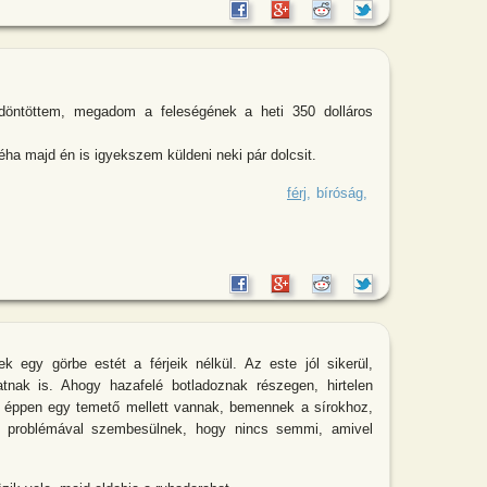
öntöttem, megadom a feleségének a heti 350 dolláros
éha majd én is igyekszem küldeni neki pár dolcsit.
válóperes tárgyaláson: – Tanulmányoztam
férj
bíróság
k egy görbe estét a férjeik nélkül. Az este jól sikerül,
tnak is. Ahogy hazafelé botladoznak részegen, hirtelen
el éppen egy temető mellett vannak, bemennek a sírokhoz,
a problémával szembesülnek, hogy nincs semmi, amivel