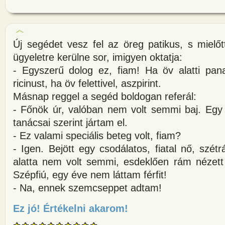
Új segédet vesz fel az öreg patikus, s mielőt
ügyeletre kerülne sor, imigyen oktatja:
- Egyszerű dolog ez, fiam! Ha öv alatti pana
ricinust, ha öv felettivel, aszpirint.
Másnap reggel a segéd boldogan referál:
- Főnök úr, valóban nem volt semmi baj. Egy 
tanácsai szerint jártam el.
- Ez valami speciális beteg volt, fiam?
- Igen. Bejött egy csodálatos, fiatal nő, szétr
alatta nem volt semmi, esdeklően rám nézett
Szépfiú, egy éve nem láttam férfit!
- Na, ennek szemcseppet adtam!
Ez jó! Értékelni akarom!
about Új segédet vesz fel az ör