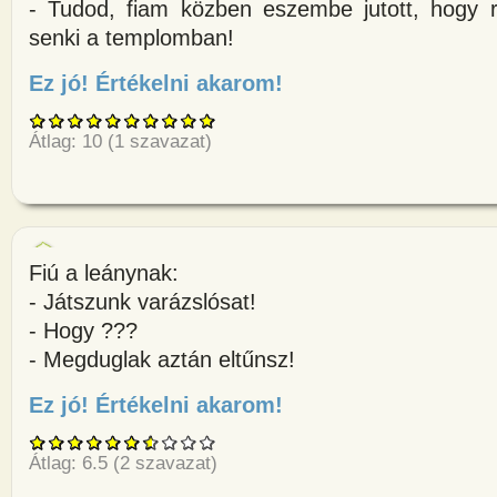
- Tudod, fiam közben eszembe jutott, hogy ra
senki a templomban!
Ez jó! Értékelni akarom!
about Fiatalember elmegy gyón
Átlag:
10
(
1
szavazat)
Fiú a leánynak:
- Játszunk varázslósat!
- Hogy ???
- Megduglak aztán eltűnsz!
Ez jó! Értékelni akarom!
about Fiú a leánynak: - Játszun
Átlag:
6.5
(
2
szavazat)