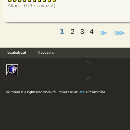
Átlag:
10
(
1
szavazat)
1
2
3
4
Oldalak
Szabályzat
Kapcsolat
Ne maradj le a legfrissebb viccekről. Iratkozz fel az
RSS
hírcsatornára.