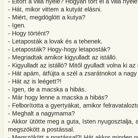
- Eltört a villa nyele? Hogyan tört el a villa nyel
- Hát, mikor vittem a kutyát elásni.
- Miért, megdöglött a kutya?
- Igen.
- Hogy történt?
- Letaposták a lovak és a tehenek.
- Letaposták? Hogy-hogy letaposták?
- Megriadtak amikor kigyulladt az istálló.
- Kigyulladt az istálló? Mitől gyulladt volna ki az 
- Hát apám, átfújta a szél a zsarátnokot a nagy
- Hát az is leégett?!
- Igen, de a macska a hibás.
- Már hogy lenne a macska a hibás?
- Felborította a gyertyákat, amikor felravatalo
- Meghalt a nagymama?
- Akkor ütötte meg a guta, Isten nyugosztalja
megszökött a postással.
- Megszökött a postással?! Hát akkor minden r