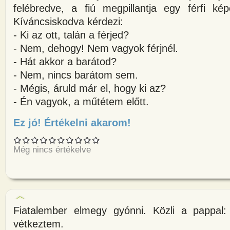
felébredve, a fiú megpillantja egy férfi kép
Kíváncsiskodva kérdezi:
- Ki az ott, talán a férjed?
- Nem, dehogy! Nem vagyok férjnél.
- Hát akkor a barátod?
- Nem, nincs barátom sem.
- Mégis, áruld már el, hogy ki az?
- Én vagyok, a műtétem előtt.
Ez jó! Értékelni akarom!
about Egy fiú és egy lány meg
Még nincs értékelve
Fiatalember elmegy gyónni. Közli a pappal
vétkeztem.