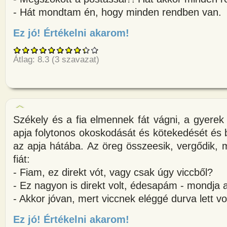
- Hát mondtam én, hogy minden rendben van.
Ez jó! Értékelni akarom!
about Székely bácsika Pestre 
Átlag:
8.3
(
3
szavazat)
Székely és a fia elmennek fát vágni, a gyere
apja folytonos okoskodását és kötekedését és b
az apja hátába. Az öreg összeesik, vergődik,
fiát:
- Fiam, ez direkt vót, vagy csak úgy viccből?
- Ez nagyon is direkt volt, édesapám - mondja 
- Akkor jóvan, mert viccnek eléggé durva lett vo
Ez jó! Értékelni akarom!
about Székely és a fia elmennek