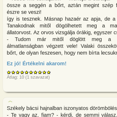
össze a seggén a bőrt, aztán megint szép 
észre se veszi!
így is tesznek. Másnap hazaér az apja, de a
Tanakodnak mitől dögölhetett meg a mal
állatorvost. Az orvos vizsgálja órákig, egyszer cs
- Tudom már mitől döglött meg a ma
álmatlanságban végzett vele! Valaki összek
bőrt, de olyan feszesen, hogy nem bírta lecsuk
Ez jó! Értékelni akarom!
about A székelyember kettesben
Átlag:
10
(
1
szavazat)
Székely bácsi hajnalban iszonyatos dörömbölés
- Te vagy az, fiam? - kérdi, de semmi válasz.