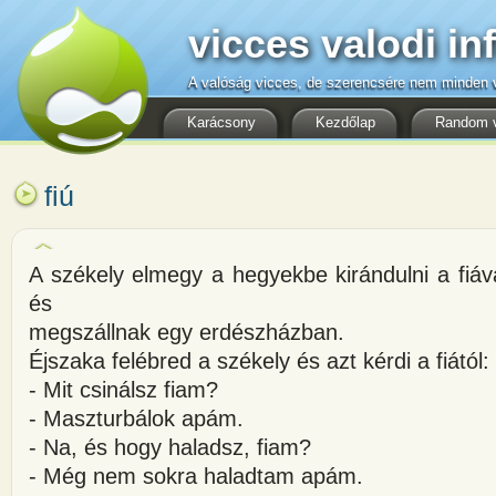
vicces valodi in
A valóság vicces, de szerencsére nem minden v
Karácsony
Kezdőlap
Random 
fiú
A székely elmegy a hegyekbe kirándulni a fiáva
és
megszállnak egy erdészházban.
Éjszaka felébred a székely és azt kérdi a fiától:
- Mit csinálsz fiam?
- Maszturbálok apám.
- Na, és hogy haladsz, fiam?
- Még nem sokra haladtam apám.