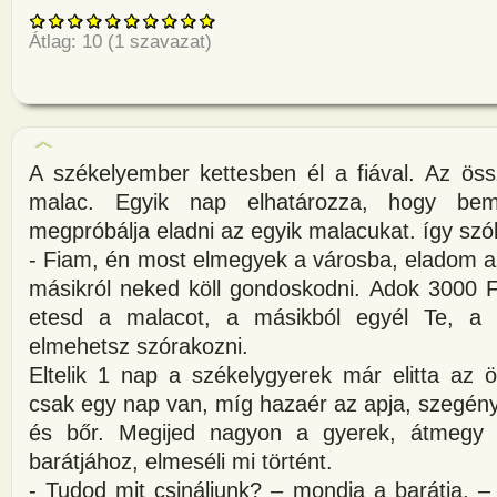
Átlag:
10
(
1
szavazat)
A székelyember kettesben él a fiával. Az ös
malac. Egyik nap elhatározza, hogy be
megpróbálja eladni az egyik malacukat. így szól
- Fiam, én most elmegyek a városba, eladom a
másikról neked köll gondoskodni. Adok 3000 F
etesd a malacot, a másikból egyél Te, a
elmehetsz szórakozni.
Eltelik 1 nap a székelygyerek már elitta az 
csak egy nap van, míg hazaér az apja, szegén
és bőr. Megijed nagyon a gyerek, átmegy
barátjához, elmeséli mi történt.
- Tudod mit csináljunk? – mondja a barátja. 