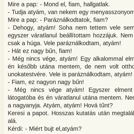
Mire a pap: - Mond el, fiam, hallgatlak.
- Tudja atyám, van nekem egy menyasszonyom
Mire a pap: - Paráználkodtatok, fiam?
- Dehogy, atyám! Soha nem tettem vele sem
egyszer váratlanul beállítottam hozzájuk. Nem 
csak a húga. Vele paráználkodtam, atyám!
- Hát ez nagy bűn, fiam!
- Még nincs vége, atyám! Egy alkalommal elm
én később utána mentem, de nem volt ottho
unokatestvére. Vele is paráználkodtam, atyám!
- Fiam, ez nagyon nagy bűn!
- Még nincs vége atyám! Egyszer elment 
látogatóba és én váratlanul utána mentem. Ne
a nagyanyja. Atyám, atyám! Hová tűnt?
Keresi a papot. Hosszas kutatás után megtalálj
alá.
Kérdi: - Miért bujt el,atyám?