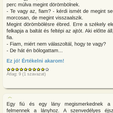
perc múlva megint dörömbölnek.
- Te vagy az, fiam? - kérdi ismét de megint se
morcosan, de megint visszaalszik.
Megint dörömbölésre ébred. Erre a székely el
felkapja a baltát és feltépi az ajtót. Aki előtte 
fia.
- Fiam, miért nem válaszoltál, hogy te vagy?
- De hát én bólogattam...
Ez jó! Értékelni akarom!
about Székely bácsi hajnalban
Átlag:
9
(
1
szavazat)
Egy fiú és egy lány megismerkednek a 
felmennek a lányhoz. A szenvedélyes éjs