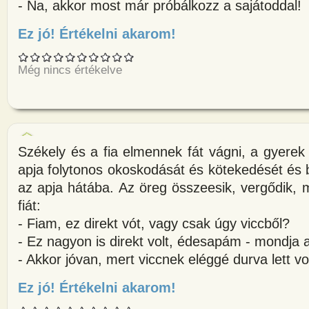
- Na, akkor most már próbálkozz a sajátoddal!
Ez jó! Értékelni akarom!
about A székely elmegy a hegy
Még nincs értékelve
Székely és a fia elmennek fát vágni, a gyere
apja folytonos okoskodását és kötekedését és b
az apja hátába. Az öreg összeesik, vergődik,
fiát:
- Fiam, ez direkt vót, vagy csak úgy viccből?
- Ez nagyon is direkt volt, édesapám - mondja 
- Akkor jóvan, mert viccnek eléggé durva lett vo
Ez jó! Értékelni akarom!
about Székely és a fia elmennek