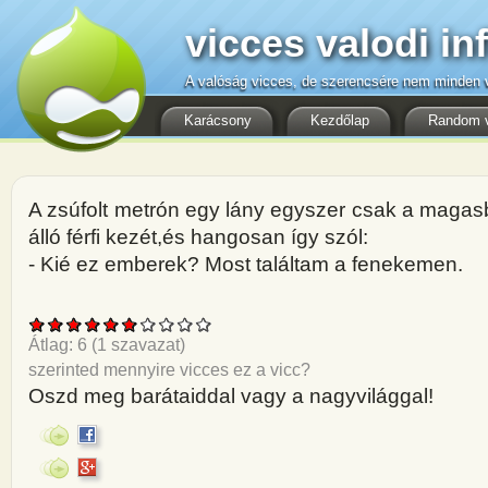
vicces valodi in
A valóság vicces, de szerencsére nem minden v
Karácsony
Kezdőlap
Random 
A zsúfolt metrón egy lány egyszer csak a magas
álló férfi kezét,és hangosan így szól:
- Kié ez emberek? Most találtam a fenekemen.
Átlag:
6
(
1
szavazat)
szerinted mennyire vicces ez a vicc?
Oszd meg barátaiddal vagy a nagyvilággal!