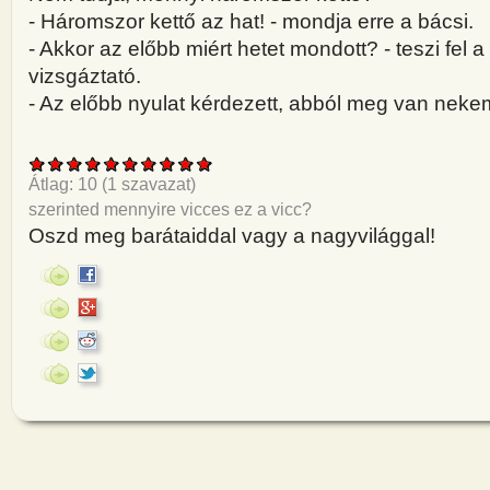
- Háromszor kettő az hat! - mondja erre a bácsi.
- Akkor az előbb miért hetet mondott? - teszi fel
vizsgáztató.
- Az előbb nyulat kérdezett, abból meg van nekem
Átlag:
10
(
1
szavazat)
szerinted mennyire vicces ez a vicc?
Oszd meg barátaiddal vagy a nagyvilággal!