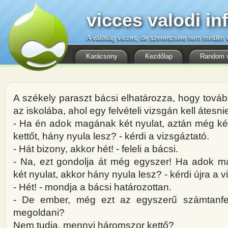
vicces valodi in
A valóság vicces, de szerencsére nem minden v
Karácsony
Kezdőlap
Random 
A székely paraszt bácsi elhatározza, hogy továb
az iskolába, ahol egy felvételi vizsgán kell átesn
- Ha én adok magának két nyulat, aztán még ké
kettőt, hány nyula lesz? - kérdi a vizsgáztató.
- Hát bizony, akkor hét! - feleli a bácsi.
- Na, ezt gondolja át még egyszer! Ha adok 
két nyulat, akkor hány nyula lesz? - kérdi újra a v
- Hét! - mondja a bácsi határozottan.
- De ember, még ezt az egyszerű számtanfe
megoldani?
Nem tudja, mennyi háromszor kettő?