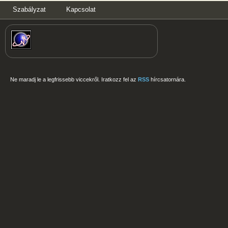
Szabályzat
Kapcsolat
Ne maradj le a legfrissebb viccekről. Iratkozz fel az
RSS
hírcsatornára.