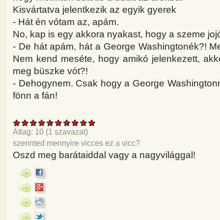
Kisvártatva jelentkezik az egyik gyerek
- Hát én vótam az, apám.
No, kap is egy akkora nyakast, hogy a szeme jojóz
- De hát apám, hát a George Washingtonék?! M
Nem kend meséte, hogy amikó jelenkezett, akkó
meg büszke vót?!
- Dehogynem. Csak hogy a George Washingtonn
fönn a fán!
Átlag:
10
(
1
szavazat)
szerinted mennyire vicces ez a vicc?
Oszd meg barátaiddal vagy a nagyvilággal!