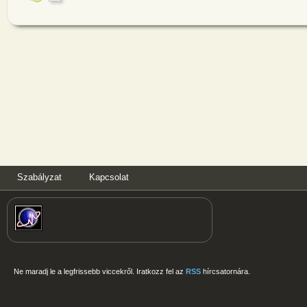
Szabályzat
Kapcsolat
Ne maradj le a legfrissebb viccekről. Iratkozz fel az
RSS
hírcsatornára.