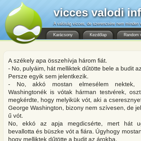
vicces valodi in
A valóság vicces, de szerencsére nem minden v
Karácsony
Kezdőlap
Random 
A székely apa összehívja három fiát.
- No, pulyáim, hát melliktek dűtötte bele a budit 
Persze egyik sem jelentkezik.
- No, akkó mostan elmesélem nektek,
Washingtonék is vótak hárman testvérek, osz
megkérdte, hogy melyikük vót, aki a cseresznyefá
George Washington, bizony nem szívesen, de jele
ű vót.
No, ekkó az apja megdicsérte, mert hát u
bevallotta és büszke vót a fiára. Úgyhogy mosta
hogy melliktek dűtötte a budit az árokba.