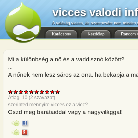
vicces valodi in
A valóság vicces, de szerencsére nem minden v
Karácsony
Kezdőlap
Random 
Mi a különbség a nő és a vaddisznó között?
...
A nőnek nem lesz sáros az orra, ha bekapja a m
Átlag:
10
(
2
szavazat)
szerinted mennyire vicces ez a vicc?
Oszd meg barátaiddal vagy a nagyvilággal!