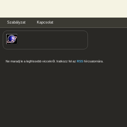
Szabályzat
Kapcsolat
Ne maradj le a legfrissebb viccekről. Iratkozz fel az
RSS
hírcsatornára.