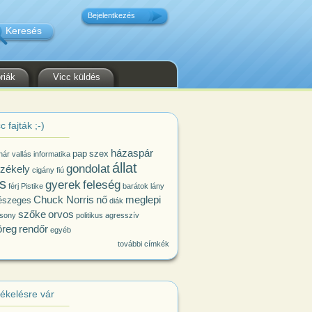
Bejelentkezés
riák
Vicc küldés
c fajták ;-)
házaspár
pap
szex
nár
vallás
informatika
állat
gondolat
zékely
cigány
fiú
s
gyerek
feleség
férj
Pistike
barátok
lány
Chuck Norris
nő
meglepi
észeges
diák
szőke
orvos
sony
politikus
agresszív
öreg
rendőr
egyéb
további címkék
tékelésre vár