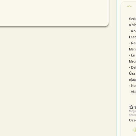
Szék
a fiú:
- A 
Lesz
- Ne
Menn
- Le
Megi
- De
Újr
eljá
- Ne
- Ak
Még n
szeri
Oszd