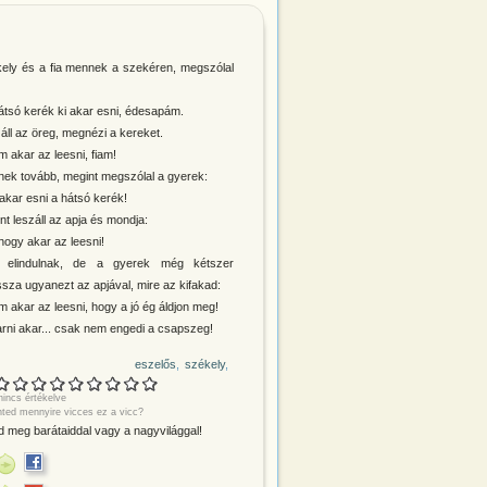
ely és a fia mennek a szekéren, megszólal
hátsó kerék ki akar esni, édesapám.
áll az öreg, megnézi a kereket.
m akar az leesni, fiam!
ek tovább, megint megszólal a gyerek:
 akar esni a hátsó kerék!
nt leszáll az apja és mondja:
hogy akar az leesni!
a elindulnak, de a gyerek még kétszer
tssza ugyanezt az apjával, mire az kifakad:
m akar az leesni, hogy a jó ég áldjon meg!
arni akar... csak nem engedi a csapszeg!
eszelős
székely
incs értékelve
nted mennyire vicces ez a vicc?
 meg barátaiddal vagy a nagyvilággal!