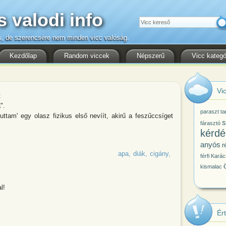
s valodi info
Keresés
s, de szerencsére nem minden vicc valóság.
Kezdőlap
Random viccek
Népszerű
Vicc kategó
Vic
:
".
paraszt
ta
ttam' egy olasz fizikus első nevíít, akirű a feszűccsíget
s
fárasztó
kérdé
anyós
r
apa
diák
cigány
férfi
Karác
kismalac
l!
Ér