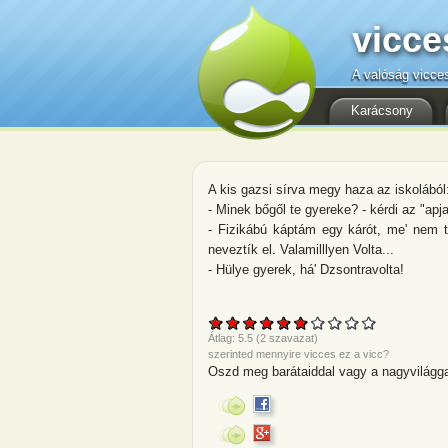
vicce
A valóság vicce
Karácsony
A kis gazsi sírva megy haza az iskolából
- Minek bőgől te gyereke? - kérdi az "apja
- Fizikábú káptám egy kárót, me' nem tu
neveztík el. Valamilllyen Volta...
- Hülye gyerek, há' Dzsontravolta!
Átlag:
5.5
(
2
szavazat)
szerinted mennyire vicces ez a vicc?
Oszd meg barátaiddal vagy a nagyvilágga