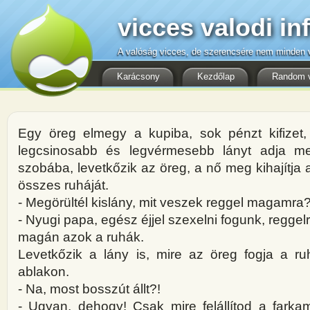
vicces valodi in
A valóság vicces, de szerencsére nem minden v
Karácsony
Kezdőlap
Random 
Egy öreg elmegy a kupiba, sok pénzt kifize
legcsinosabb és legvérmesebb lányt adja m
szobába, levetkőzik az öreg, a nő meg kihajítja
összes ruháját.
- Megörültél kislány, mit veszek reggel magamra
- Nyugi papa, egész éjjel szexelni fogunk, regge
magán azok a ruhák.
Levetkőzik a lány is, mire az öreg fogja a ru
ablakon.
- Na, most bosszút állt?!
- Ugyan, dehogy! Csak mire felállítod a farkam