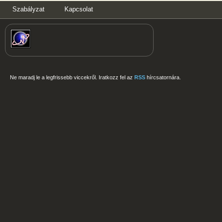
Szabályzat
Kapcsolat
Ne maradj le a legfrissebb viccekről. Iratkozz fel az
RSS
hírcsatornára.