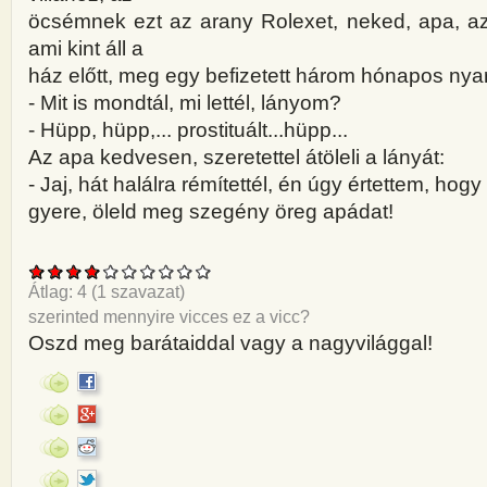
öcsémnek ezt az arany Rolexet, neked, apa, az
ami kint áll a
ház előtt, meg egy befizetett három hónapos nyara
- Mit is mondtál, mi lettél, lányom?
- Hüpp, hüpp,... prostituált...hüpp...
Az apa kedvesen, szeretettel átöleli a lányát:
- Jaj, hát halálra rémítettél, én úgy értettem, hog
gyere, öleld meg szegény öreg apádat!
Átlag:
4
(
1
szavazat)
szerinted mennyire vicces ez a vicc?
Oszd meg barátaiddal vagy a nagyvilággal!