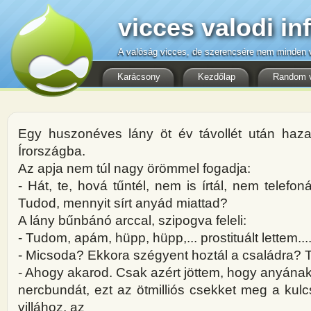
vicces valodi in
A valóság vicces, de szerencsére nem minden v
Karácsony
Kezdőlap
Random 
Egy huszonéves lány öt év távollét után haz
Írországba.
Az apja nem túl nagy örömmel fogadja:
- Hát, te, hová tűntél, nem is írtál, nem telefon
Tudod, mennyit sírt anyád miattad?
A lány bűnbánó arccal, szipogva feleli:
- Tudom, apám, hüpp, hüpp,... prostituált lettem...
- Micsoda? Ekkora szégyent hoztál a családra? 
- Ahogy akarod. Csak azért jöttem, hogy anyána
nercbundát, ezt az ötmilliós csekket meg a kulc
villához, az