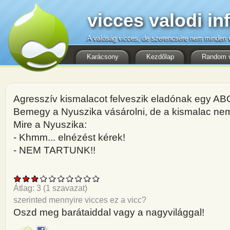
vicces valodi in
A valóság vicces, de szerencsére nem minden v
Karácsony
Kezdőlap
Random 
Agresszív kismalacot felveszik eladónak egy AB
Bemegy a Nyuszika vásárolni, de a kismalac nem 
Mire a Nyuszika:
- Khmm... elnézést kérek!
- NEM TARTUNK!!
Átlag:
3
(
1
szavazat)
szerinted mennyire vicces ez a vicc?
Oszd meg barátaiddal vagy a nagyvilággal!