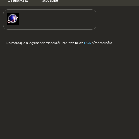
Szabályzat
Kapcsolat
Ne maradj le a legfrissebb viccekről. Iratkozz fel az
RSS
hírcsatornára.