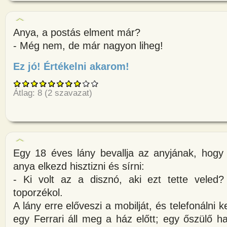
Anya, a postás elment már?
- Még nem, de már nagyon liheg!
Ez jó! Értékelni akarom!
about Anya, a postás elment m
Átlag:
8
(
2
szavazat)
Egy 18 éves lány bevallja az anyjának, hogy 
anya elkezd hisztizni és sírni:
- Ki volt az a disznó, aki ezt tette veled
toporzékol.
A lány erre előveszi a mobilját, és telefonálni 
egy Ferrari áll meg a ház előtt; egy őszülő ha