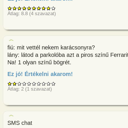
Átlag:
8.8
(
4
szavazat)
fiú: mit vettél nekem karácsonyra?
lány: látod a parkolóba azt a piros színű Ferrari
Na! 1 olyan színű bögrét.
Ez jó! Értékelni akarom!
about fiú: mit vettél nekem kar
Átlag:
2
(
1
szavazat)
SMS chat