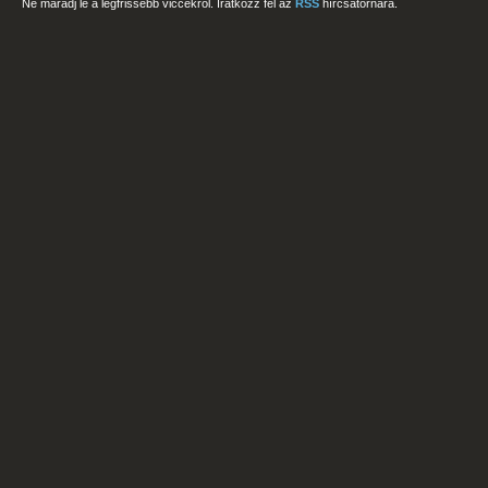
Ne maradj le a legfrissebb viccekről. Iratkozz fel az
RSS
hírcsatornára.