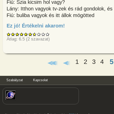
Fiú: Szia kicsim hol vagy?
Lány: Itthon vagyok tv-zek és rád gondolok, és 
Fiú: buliba vagyok és itt állok mögötted
Ez jó! Értékelni akarom!
about SMS chatFiú: Szia kicsi
Átlag:
6.5
(
2
szavazat)
5
1
2
3
4
Oldalak
Szabályzat
Kapcsolat