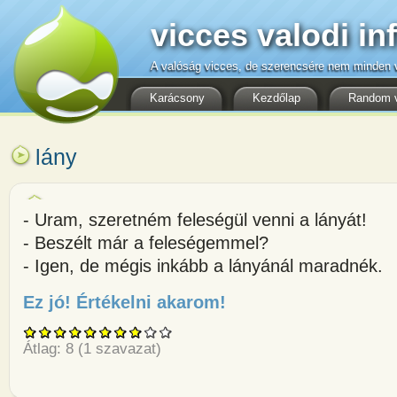
vicces valodi in
A valóság vicces, de szerencsére nem minden v
Karácsony
Kezdőlap
Random 
lány
- Uram, szeretném feleségül venni a lányát!
- Beszélt már a feleségemmel?
- Igen, de mégis inkább a lányánál maradnék.
Ez jó! Értékelni akarom!
about - Uram, szeretném feleség
Átlag:
8
(
1
szavazat)