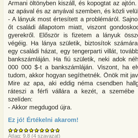
Armani öltönyben kiszáll, és kopogtat az ajtón.
az apával és az anyával szemben, és közli velü
- A lányuk most értesített a problémáról. Saj
őt családi állapotom miatt, viszont gondosk
gyerekről. Először is fizetem a lányuk össz
végéig. Ha lánya születik, biztosítok számár
egy családi házat, egy tengerparti villát, tová
bankszámláján. Ha fiú születik, neki adok né
000 000 $-t a bankszámláján. Viszont, ha el
tudom, akkor hogyan segíthetnék. Önök mit ja
Mire az apa, aki eddig néma csendben hallg
ráteszi a férfi vállára a kezét, a szemébe
szelíden:
- Akkor megdugod újra.
Ez jó! Értékelni akarom!
about Egy 18 éves lány bevallj
Átlag:
9.8
(
4
szavazat)