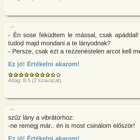
- Én sose feküdtem le mással, csak apáddal! 
tudod majd mondani a te lányodnak?
- Persze, csak ezt a rezzenéstelen arcot kell 
Ez jó! Értékelni akarom!
about - Én sose feküdtem le má
Átlag:
8.5
(
2
szavazat)
szűz lány a vibrátorhoz:
-ne remegj már.. én is most csinálom először!
Ez jó! Értékelni akarom!
about szűz lány a vibrátorhoz: