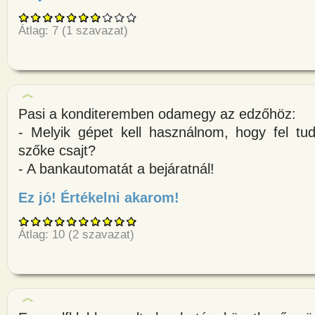
Átlag:
7
(
1
szavazat)
Pasi a konditeremben odamegy az edzőhöz:
- Melyik gépet kell használnom, hogy fel tu
szőke csajt?
- A bankautomatát a bejáratnál!
Ez jó! Értékelni akarom!
about Pasi a konditeremben o
Átlag:
10
(
2
szavazat)