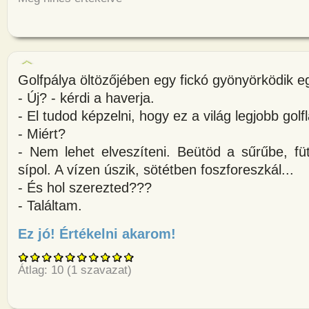
Golfpálya öltözőjében egy fickó gyönyörködik e
- Új? - kérdi a haverja.
- El tudod képzelni, hogy ez a világ legjobb golf
- Miért?
- Nem lehet elveszíteni. Beütöd a sűrűbe, fü
sípol. A vízen úszik, sötétben foszforeszkál...
- És hol szerezted???
- Találtam.
Ez jó! Értékelni akarom!
about Golfpálya öltözőjében e
Átlag:
10
(
1
szavazat)