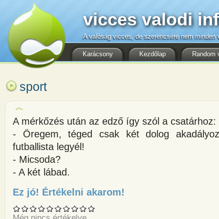
vicces valodi in
A valóság vicces, de szerencsére nem minden v
Karácsony
Kezdőlap
Random 
sport
A mérkőzés után az edző így szól a csatárhoz:
- Öregem, téged csak két dolog akadályo
futballista legyél!
- Micsoda?
- A két lábad.
Ez jó! Értékelni akarom!
about A mérkőzés után az edző 
Még nincs értékelve