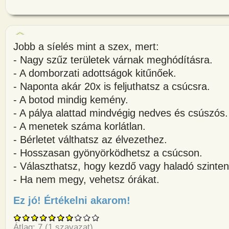
Jobb a síelés mint a szex, mert:
- Nagy szűz területek várnak meghódításra.
- A domborzati adottságok kitűnőek.
- Naponta akár 20x is feljuthatsz a csúcsra.
- A botod mindig kemény.
- A pálya alattad mindvégig nedves és csúszós.
- A menetek száma korlátlan.
- Bérletet válthatsz az élvezethez.
- Hosszasan gyönyörködhetsz a csúcson.
- Választhatsz, hogy kezdő vagy haladó szinten
- Ha nem megy, vehetsz órákat.
Ez jó! Értékelni akarom!
about Jobb a síelés mint a sze
Átlag:
7
(
1
szavazat)