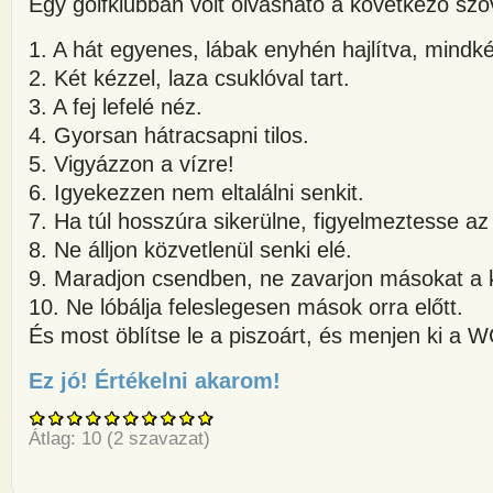
Egy golfklubban volt olvasható a következő szö
1. A hát egyenes, lábak enyhén hajlítva, mindkét
2. Két kézzel, laza csuklóval tart.
3. A fej lefelé néz.
4. Gyorsan hátracsapni tilos.
5. Vigyázzon a vízre!
6. Igyekezzen nem eltalálni senkit.
7. Ha túl hosszúra sikerülne, figyelmeztesse az e
8. Ne álljon közvetlenül senki elé.
9. Maradjon csendben, ne zavarjon másokat a 
10. Ne lóbálja feleslegesen mások orra előtt.
És most öblítse le a piszoárt, és menjen ki a W
Ez jó! Értékelni akarom!
about Egy golfklubban volt ol
Átlag:
10
(
2
szavazat)