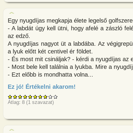
Egy nyugdíjas megkapja élete legelső golfszere
- A labdát úgy kell ütni, hogy afelé a zászló f
az edző.
A nyugdíjas nagyot üt a labdába. Az végigrepül 
a lyuk előtt két centivel ér földet.
- És most mit csináljak? - kérdi a nyugdíjas az 
- Most bele kell találnia a lyukba. Mire a nyugd
- Ezt előbb is mondhatta volna...
Ez jó! Értékelni akarom!
about Egy nyugdíjas megkapja é
Átlag:
8
(
1
szavazat)