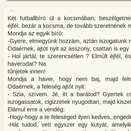
Két futballbíró ül a kocsmában, beszélgetne
éjfél, bezár a kocsma, de tovább szeretnének 
Mondja az egyik bíró:
-Gyere, elmegyünk hozzám, aztán iszogatunk 
Odaérnek, ajtót nyit az asszony, csattan is egy
- Hol jártál, te szerencsétlen ? Elmúlt éjfél, 
haverodat? Na
tűnjetek innen!
Mondja a haver, hogy nem baj, majd felm
Odaérnek, a feleség ajtót nyit:
- Szia, szívem. Jé, itt a barátod? Gyertek cs
iszogassatok, cigizzetek nyugodtan, majd kiszel
Elámul erre a vendég:
-Hogy-hogy a te feleséged ilyen kedves, enge
-Hát tudod, vett egyszer egy kutyát, amelyi