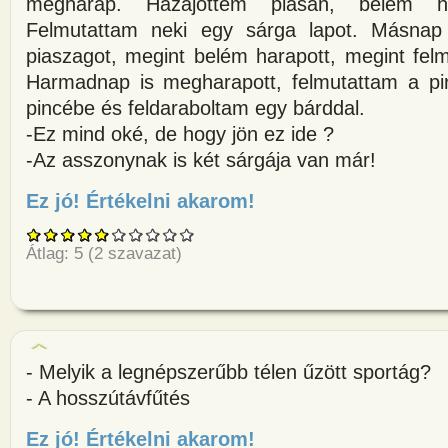
megharap. Hazajöttem piásan, belém h
Felmutattam neki egy sárga lapot. Másnap
piaszagot, megint belém harapott, megint fel
Harmadnap is megharapott, felmutattam a piro
pincébe és feldaraboltam egy bárddal.
-Ez mind oké, de hogy jön ez ide ?
-Az asszonynak is két sárgája van már!
Ez jó! Értékelni akarom!
about Két futballbíró ül a koc
Átlag:
5
(
2
szavazat)
- Melyik a legnépszerűbb télen űzött sportág?
- A hosszútávfűtés
Ez jó! Értékelni akarom!
about - Melyik a legnépszerűbb