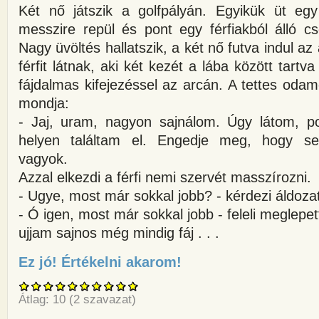
Két nő játszik a golfpályán. Egyikük üt eg
messzire repül és pont egy férfiakból álló c
Nagy üvöltés hallatszik, a két nő futva indul a
férfit látnak, aki két kezét a lába között tartv
fájdalmas kifejezéssel az arcán. A tettes oda
mondja:
- Jaj, uram, nagyon sajnálom. Úgy látom, p
helyen találtam el. Engedje meg, hogy se
vagyok.
Azzal elkezdi a férfi nemi szervét masszírozni.
- Ugye, most már sokkal jobb? - kérdezi áldozat
- Ó igen, most már sokkal jobb - feleli meglepett
ujjam sajnos még mindig fáj . . .
Ez jó! Értékelni akarom!
about Két nő játszik a golfpály
Átlag:
10
(
2
szavazat)