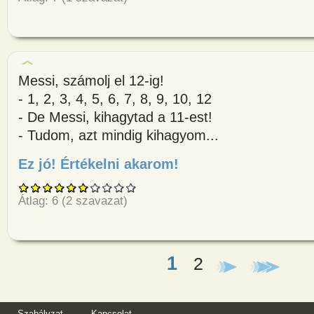
Messi, számolj el 12-ig!
- 1, 2, 3, 4, 5, 6, 7, 8, 9, 10, 12
- De Messi, kihagytad a 11-est!
- Tudom, azt mindig kihagyom...
Ez jó! Értékelni akarom!
about Messi, számolj el 12-ig!- 1
Átlag:
6
(
2
szavazat)
1
2
Oldalak
Szabályzat
Kapcsolat