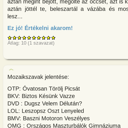
aztán megint bejött, megölte az öccsét, azt is 
aztán jöttél te, beleszartál a vázába és mo
lesz...
Ez jó! Értékelni akarom!
about Két székely felmegy Pes
Átlag:
10
(
1
szavazat)
Mozaikszavak jelentése:
OTP: Óvatosan Törölj Picsát
BKV: Biztos Késünk Vazze
DVD : Dugsz Velem Délután?
LOL: Leszopsz Oszt Lenyeled
BMV: Baszni Motoron Veszélyes
OMG : Országos Maszturbálók Gimnáziuma