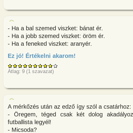
- Ha a bal szemed viszket: bánat ér.
- Ha a jobb szemed viszket: öröm ér.
- Ha a feneked viszket: aranyér.
Ez jó! Értékelni akarom!
about - Ha a bal szemed viszket
Átlag:
9
(
1
szavazat)
A mérkőzés után az edző így szól a csatárhoz:
- Öregem, téged csak két dolog akadályo
futballista legyél!
- Micsoda?