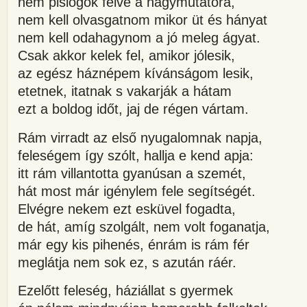
nem pislogok félve a nagymutatóra,
nem kell olvasgatnom mikor üt és hányat
nem kell odahagynom a jó meleg ágyat.
Csak akkor kelek fel, amikor jólesik,
az egész háznépem kívánságom lesik,
etetnek, itatnak s vakarják a hátam
ezt a boldog időt, jaj de régen vártam.
Rám virradt az első nyugalomnak napja,
feleségem így szólt, hallja e kend apja:
itt rám villantotta gyanúsan a szemét,
hát most már igénylem fele segítségét.
Elvégre nekem ezt esküvel fogadta,
de hát, amíg szolgált, nem volt foganatja,
már egy kis pihenés, énrám is rám fér
meglátja nem sok ez, s azután ráér.
Ezelőtt feleség, háziállat s gyermek