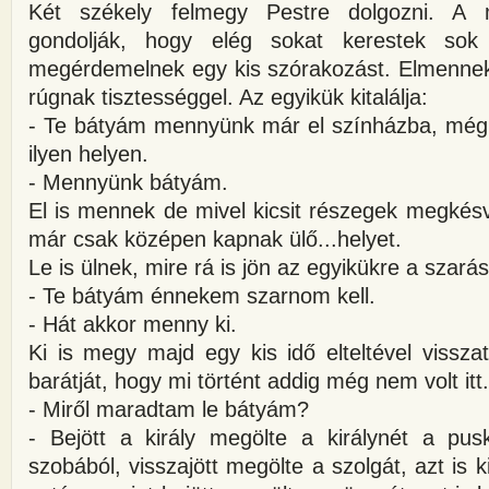
Két székely felmegy Pestre dolgozni. A
gondolják, hogy elég sokat kerestek sok
megérdemelnek egy kis szórakozást. Elmennek i
rúgnak tisztességgel. Az egyikük kitalálja:
- Te bátyám mennyünk már el színházba, mé
ilyen helyen.
- Mennyünk bátyám.
El is mennek de mivel kicsit részegek megkés
már csak középen kapnak ülő...helyet.
Le is ülnek, mire rá is jön az egyikükre a szarás
- Te bátyám énnekem szarnom kell.
- Hát akkor menny ki.
Ki is megy majd egy kis idő elteltével vissz
barátját, hogy mi történt addig még nem volt itt.
- Miről maradtam le bátyám?
- Bejött a király megölte a királynét a pusk
szobából, visszajött megölte a szolgát, azt is 