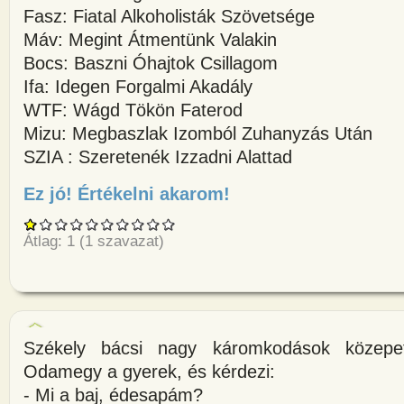
Fasz: Fiatal Alkoholisták Szövetsége
Máv: Megint Átmentünk Valakin
Bocs: Baszni Óhajtok Csillagom
Ifa: Idegen Forgalmi Akadály
WTF: Wágd Tökön Faterod
Mizu: Megbaszlak Izomból Zuhanyzás Után
SZIA : Szeretenék Izzadni Alattad
Ez jó! Értékelni akarom!
about Mozaikszavak jelentése:
Átlag:
1
(
1
szavazat)
Székely bácsi nagy káromkodások közepett
Odamegy a gyerek, és kérdezi:
- Mi a baj, édesapám?