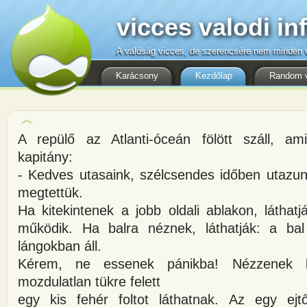
vicces valodi in
A valóság vicces, de szerencsére nem minden v
Karácsony
Kezdőlap
Random 
A repülő az Atlanti-óceán fölött száll, a
kapitány:
- Kedves utasaink, szélcsendes időben utazun
megtettük.
Ha kitekintenek a jobb oldali ablakon, láthat
működik. Ha balra néznek, láthatják: a bal
lángokban áll.
Kérem, ne essenek pánikba! Nézzenek 
mozdulatlan tükre felett
egy kis fehér foltot láthatnak. Az egy ej