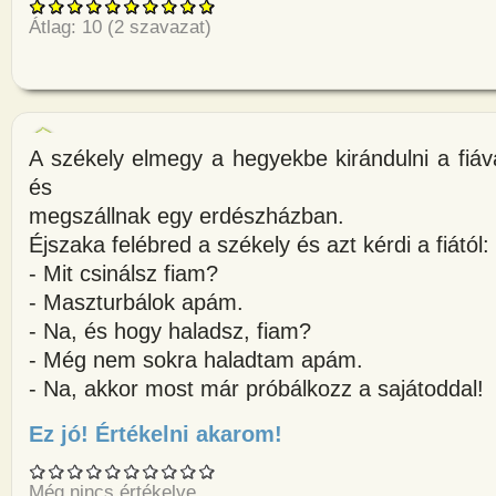
Átlag:
10
(
2
szavazat)
A székely elmegy a hegyekbe kirándulni a fiáva
és
megszállnak egy erdészházban.
Éjszaka felébred a székely és azt kérdi a fiától:
- Mit csinálsz fiam?
- Maszturbálok apám.
- Na, és hogy haladsz, fiam?
- Még nem sokra haladtam apám.
- Na, akkor most már próbálkozz a sajátoddal!
Ez jó! Értékelni akarom!
about A székely elmegy a hegy
Még nincs értékelve