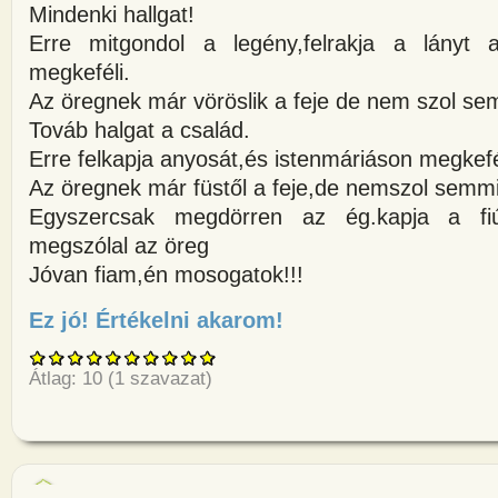
Mindenki hallgat!
Erre mitgondol a legény,felrakja a lányt a
megkeféli.
Az öregnek már vöröslik a feje de nem szol se
Továb halgat a család.
Erre felkapja anyosát,és istenmáriáson megkefé
Az öregnek már füstől a feje,de nemszol semmi
Egyszercsak megdörren az ég.kapja a fiú
megszólal az öreg
Jóvan fiam,én mosogatok!!!
Ez jó! Értékelni akarom!
about A székely legény udvar
Átlag:
10
(
1
szavazat)