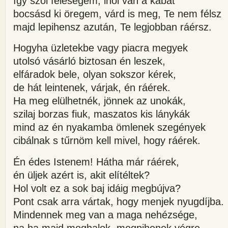
így szól feleségem, ihol van a kabát
bocsásd ki öregem, várd is meg, Te nem félsz
majd lepihensz azután, Te legjobban ráérsz.
Hogyha üzletekbe vagy piacra megyek
utolsó vásárló biztosan én leszek,
elfáradok bele, olyan sokszor kérek,
de hát leintenek, várjak, én ráérek.
Ha meg elülhetnék, jönnek az unokák,
szilaj borzas fiuk, maszatos kis lánykák
mind az én nyakamba ömlenek szegények
cibálnak s tűrnöm kell mivel, hogy ráérek.
Én édes Istenem! Hátha már ráérek,
én üljek azért is, akit elítéltek?
Hol volt ez a sok baj idáig megbújva?
Pont csak arra vártak, hogy menjek nyugdíjba.
Mindennek meg van a maga nehézsége,
na ha majd meghalok, megpihenek végre.