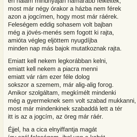
én nálam mindnyájan hamarabb felkeltek,
most már négy órakor a házba nem férek
azon a jogcímen, hogy most már ráérek.
Feleségem eddig sohasem volt bajban
még a jövés-menés sem fogott ki rajta,
amióta végleg eljöttem nyugdíjba
minden nap más bajok mutatkoznak rajta.
Emiatt kell nekem legkorábban kelni,
emiatt kell nekem a piacra menni
emiatt vár rám ezer féle dolog
sokszor a szemem, már alig-alig forog.
Amikor szolgáltam, megkímélt mindenki
még a gyermeknek sem volt szabad mukkanni,
most már mindenkinek szabaddá lett a tér
itt is az a jogcím, az öreg már ráér.
Éjjel, ha a cica elnyiffantja magát