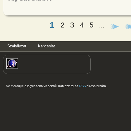
1
2
3
4
5
Oldalak
…
Szabályzat
Kapcsolat
Ne maradj le a legfrissebb viccekről. Iratkozz fel az
RSS
hírcsatornára.