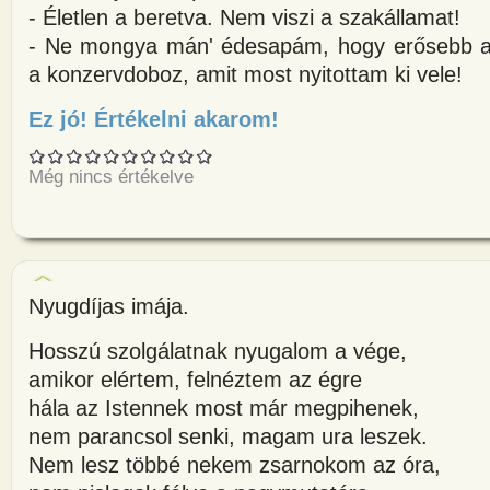
- Életlen a beretva. Nem viszi a szakállamat!
- Ne mongya mán' édesapám, hogy erősebb a 
a konzervdoboz, amit most nyitottam ki vele!
Ez jó! Értékelni akarom!
about Székely bácsi nagy kár
Még nincs értékelve
Nyugdíjas imája.
Hosszú szolgálatnak nyugalom a vége,
amikor elértem, felnéztem az égre
hála az Istennek most már megpihenek,
nem parancsol senki, magam ura leszek.
Nem lesz többé nekem zsarnokom az óra,