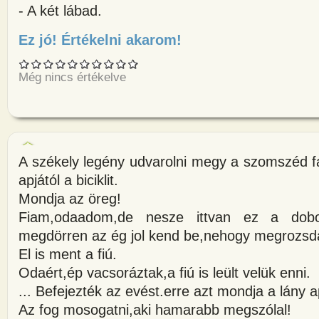
- A két lábad.
Ez jó! Értékelni akarom!
about A mérkőzés után az edző 
Még nincs értékelve
A székely legény udvarolni megy a szomszéd fal
apjától a biciklit.
Mondja az öreg!
Fiam,odaadom,de nesze ittvan ez a dobo
megdörren az ég jol kend be,nehogy megrozsd
El is ment a fiú.
Odaért,ép vacsoráztak,a fiú is leült velük enni.
... Befejezték az evést.erre azt mondja a lány a
Az fog mosogatni,aki hamarabb megszólal!