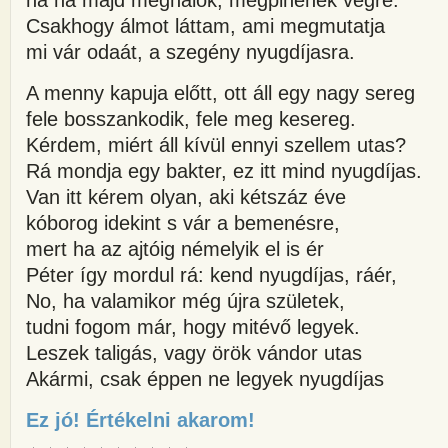
Csakhogy álmot láttam, ami megmutatja
mi vár odaát, a szegény nyugdíjasra.
A menny kapuja előtt, ott áll egy nagy sereg
fele bosszankodik, fele meg kesereg.
Kérdem, miért áll kívül ennyi szellem utas?
Rá mondja egy bakter, ez itt mind nyugdíjas.
Van itt kérem olyan, aki kétszáz éve
kóborog idekint s vár a bemenésre,
mert ha az ajtóig némelyik el is ér
Péter így mordul rá: kend nyugdíjas, ráér,
No, ha valamikor még újra születek,
tudni fogom már, hogy mitévő legyek.
Leszek taligás, vagy örök vándor utas
Akármi, csak éppen ne legyek nyugdíjas
Ez jó! Értékelni akarom!
about Nyugdíjas imája. Hossz