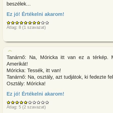
beszélek...
Ez jó! Értékelni akarom!
about A repülő az Atlanti-óceán
Átlag:
8
(
1
szavazat)
Tanárnő: Na, Móricka itt van ez a térkép.
Amerikát!
Móricka: Tessék, itt van!
Tanárnő: Na, osztály, azt tudjátok, ki fedezte f
Osztály: Móricka!
Ez jó! Értékelni akarom!
about Tanárnő: Na, Móricka itt 
Átlag:
5
(
2
szavazat)