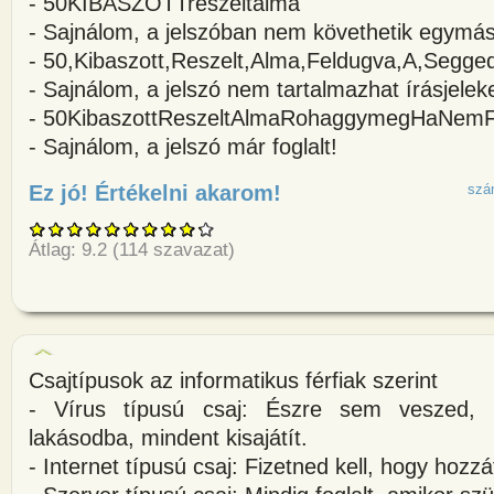
- 50KIBASZOTTreszeltalma
- Sajnálom, a jelszóban nem követhetik egymás
- 50,Kibaszott,Reszelt,Alma,Feldugva,A,Segge
- Sajnálom, a jelszó nem tartalmazhat írásjeleke
- 50KibaszottReszeltAlmaRohaggymegHaNemF
- Sajnálom, a jelszó már foglalt!
Ez jó! Értékelni akarom!
about - Kérem, adja meg jelsza
szá
Átlag:
9.2
(
114
szavazat)
Csajtípusok az informatikus férfiak szerint
- Vírus típusú csaj: Észre sem veszed, 
lakásodba, mindent kisajátít.
- Internet típusú csaj: Fizetned kell, hogy hozzáf