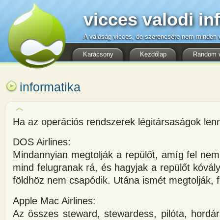
vicces valodi in
A valóság vicces, de szerencsére nem minden v
Karácsony
Kezdőlap
Random 
informatika
Ha az operációs rendszerek légitársaságok len
DOS Airlines:
Mindannyian megtolják a repülőt, amíg fel ne
mind felugranak rá, és hagyjak a repülőt kóvál
földhöz nem csapódik. Utána ismét megtolják, 
Apple Mac Airlines:
Az összes steward, stewardess, pilóta, hordá