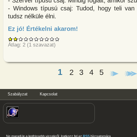
- Szerver típusú csaj: Mindig foglalt, amikor s
- Windows típusú csaj: Tudod, hogy teli van
tudsz nélküle élni.
Ez jó! Értékelni akarom!
about Csajtípusok az informatik
Átlag:
2
(
1
szavazat)
1
2
3
4
5
Oldalak
Szabályzat
Kapcsolat
Ne maradj le a legfrissebb viccekről. Iratkozz fel az
RSS
hírcsatornára.