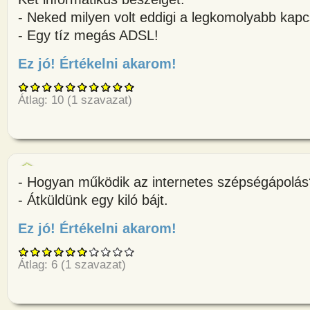
- Neked milyen volt eddigi a legkomolyabb kap
- Egy tíz megás ADSL!
Ez jó! Értékelni akarom!
about Két informatikus beszélg
Átlag:
10
(
1
szavazat)
- Hogyan működik az internetes szépségápolás
- Átküldünk egy kiló bájt.
Ez jó! Értékelni akarom!
about - Hogyan működik az int
Átlag:
6
(
1
szavazat)