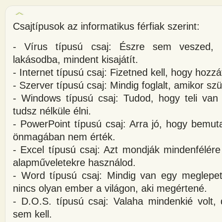
Csajtípusok az informatikus férfiak szerint:
- Vírus típusú csaj: Észre sem veszed, 
lakásodba, mindent kisajátít.
- Internet típusú csaj: Fizetned kell, hogy hozzáf
- Szerver típusú csaj: Mindig foglalt, amikor s
- Windows típusú csaj: Tudod, hogy teli van
tudsz nélküle élni.
- PowerPoint típusú csaj: Arra jó, hogy bemu
önmagában nem érték.
- Excel típusú csaj: Azt mondják mindenfélére
alapműveletekre használod.
- Word típusú csaj: Mindig van egy meglep
nincs olyan ember a világon, aki megértené.
- D.O.S. típusú csaj: Valaha mindenkié volt,
sem kell.