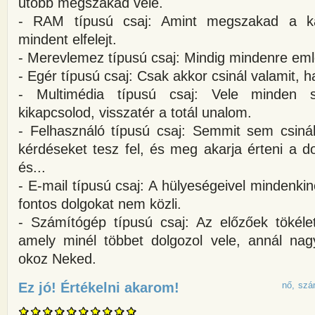
utóbb megszakad vele.
- RAM típusú csaj: Amint megszakad a ka
mindent elfelejt.
- Merevlemez típusú csaj: Mindig mindenre eml
- Egér típusú csaj: Csak akkor csinál valamit, 
- Multimédia típusú csaj: Vele minden 
kikapcsolod, visszatér a totál unalom.
- Felhasználó típusú csaj: Semmit sem csinál
kérdéseket tesz fel, és meg akarja érteni a do
és...
- E-mail típusú csaj: A hülyeségeivel mindenkin
fontos dolgokat nem közli.
- Számítógép típusú csaj: Az előzőek tökélet
amely minél többet dolgozol vele, annál nagy
okoz Neked.
Ez jó! Értékelni akarom!
about Csajtípusok az informatik
nő
szá