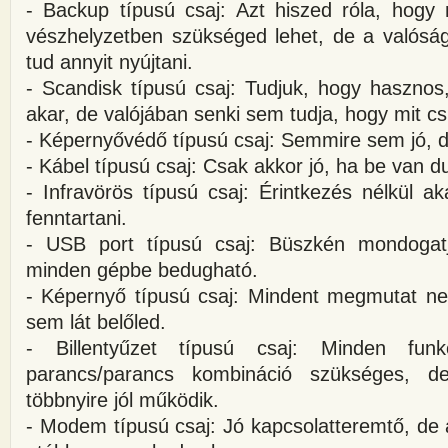
- Backup típusú csaj: Azt hiszed róla, hogy
vészhelyzetben szükséged lehet, de a való
tud annyit nyújtani.
- Scandisk típusú csaj: Tudjuk, hogy hasznos
akar, de valójában senki sem tudja, hogy mit csi
- Képernyővédő típusú csaj: Semmire sem jó, d
- Kábel típusú csaj: Csak akkor jó, ha be van d
- Infravörös típusú csaj: Érintkezés nélkül ak
fenntartani.
- USB port típusú csaj: Büszkén mondogat
minden gépbe bedugható.
- Képernyő típusú csaj: Mindent megmutat n
sem lát belőled.
- Billentyűzet típusú csaj: Minden fun
parancs/parancs kombináció szükséges, de
többnyire jól működik.
- Modem típusú csaj: Jó kapcsolatteremtő, de 