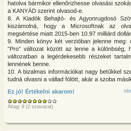
hatolva bármikor ellenőrizhesse olvasási szokás
a KANYÁD szerint olvasod-e.
8. A Kiadók Behajtó- és Agyonrugdosó Szö
kiszámolná, hogy a Microsoftnak az o
megsértése miatt 2015-ben 10.97 milliárd dollár
9. Minden könyv két verzióban jelenne meg: 
"Pro" változat között az lenne a különbség, 
változatban a legérdekesebb részeket tarta
lennének benne.
10. A bizalmas információkat nagy betűkkel sze
tudná olvasni a vállad fölött, akár a szoba mási
Ez jó! Értékelni akarom!
about Mi történt volna, ha anna
info
Átlag:
8
(
2
szavazat)