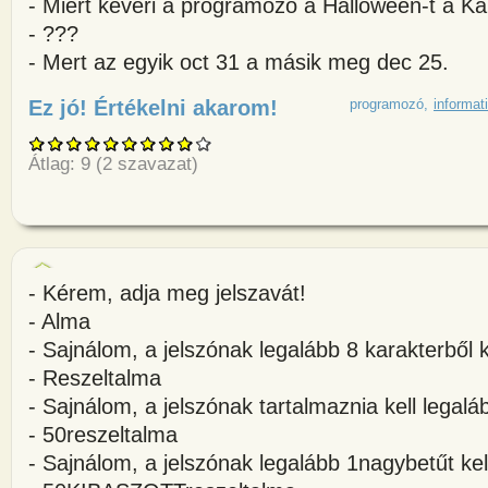
- Miért keveri a programozó a Halloween-t a K
- ???
- Mert az egyik oct 31 a másik meg dec 25.
Ez jó! Értékelni akarom!
about - Miért keveri a program
programozó
informat
Átlag:
9
(
2
szavazat)
- Kérem, adja meg jelszavát!
- Alma
- Sajnálom, a jelszónak legalább 8 karakterből ke
- Reszeltalma
- Sajnálom, a jelszónak tartalmaznia kell legal
- 50reszeltalma
- Sajnálom, a jelszónak legalább 1nagybetűt kel