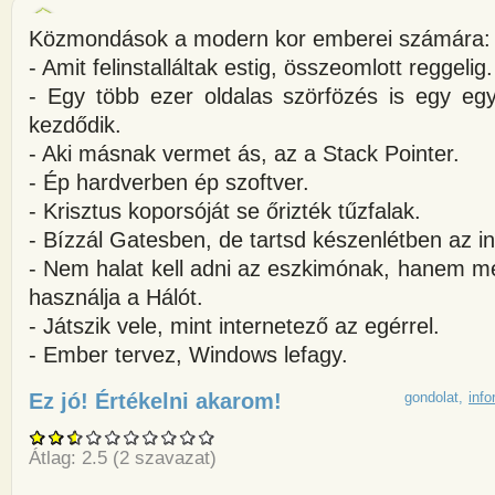
Közmondások a modern kor emberei számára:
- Amit felinstalláltak estig, összeomlott reggelig.
- Egy több ezer oldalas szörfözés is egy egy
kezdődik.
- Aki másnak vermet ás, az a Stack Pointer.
- Ép hardverben ép szoftver.
- Krisztus koporsóját se őrizték tűzfalak.
- Bízzál Gatesben, de tartsd készenlétben az in
- Nem halat kell adni az eszkimónak, hanem m
használja a Hálót.
- Játszik vele, mint internetező az egérrel.
- Ember tervez, Windows lefagy.
Ez jó! Értékelni akarom!
about Közmondások a modern 
gondolat
info
Átlag:
2.5
(
2
szavazat)