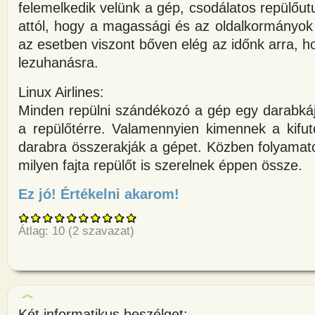
felemelkedik velünk a gép, csodálatos repülőutu
attól, hogy a magassági és az oldalkormányok
az esetben viszont bőven elég az időnk arra, ho
lezuhanásra.
Linux Airlines:
Minden repülni szándékozó a gép egy darabká
a repülőtérre. Valamennyien kimennek a kifut
darabra összerakják a gépet. Közben folyamat
milyen fajta repülőt is szerelnek éppen össze.
Ez jó! Értékelni akarom!
about Ha az operációs rendsze
Átlag:
10
(
2
szavazat)
Két informatikus beszélget: