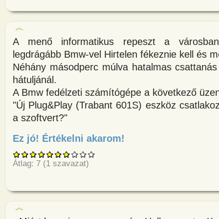
A menő informatikus repeszt a városba
legdrágább Bmw-vel Hirtelen fékeznie kell és m
Néhány másodperc múlva hatalmas csattanás h
hátuljánál.
A Bmw fedélzeti számítógépe a következő üzenet
"Új Plug&Play (Trabant 601S) eszköz csatlakozo
a szoftvert?"
Ez jó! Értékelni akarom!
about A menő informatikus rep
Átlag:
7
(
1
szavazat)