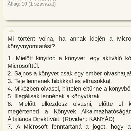
Átlag:
10
(
1
szavazat)
Mi történt volna, ha annak idején a Micros
könyvnyomtatást?
1. Mielőtt kinyitod a könyvet, egy aktiváló k
Microsofttól.
2. Sajnos a könyvet csak egy ember olvashatja
3. Tele lennének hibákkal és elírásokkal.
4. Miközben olvasol, hirtelen eltűnne a könyvből
5. Illegálisak lennének a könyvtárak.
6. Mielőtt elkezdesz olvasni, előtte el 
megértened a Könyvek Alkalmazhatóságána
Általános Direktíváit. (Röviden: KANYÁD)
7. A Microsoft fenntartaná a jogot, hogy 