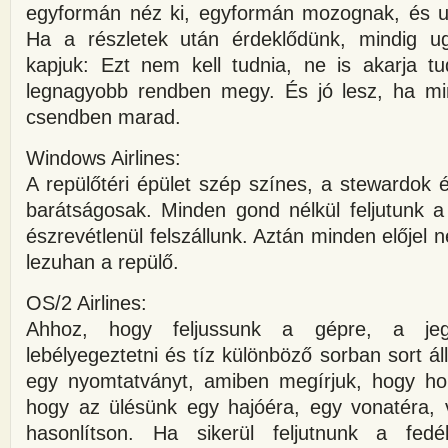
egyformán néz ki, egyformán mozognak, és 
Ha a részletek után érdeklődünk, mindig u
kapjuk: Ezt nem kell tudnia, ne is akarja t
legnagyobb rendben megy. És jó lesz, ha m
csendben marad.
Windows Airlines:
A repülőtéri épület szép színes, a stewardok
barátságosak. Minden gond nélkül feljutunk a 
észrevétlenül felszállunk. Aztán minden előjel 
lezuhan a repülő.
OS/2 Airlines:
Ahhoz, hogy feljussunk a gépre, a jegy
lebélyegeztetni és tíz különböző sorban sort áll
egy nyomtatványt, amiben megírjuk, hogy hol
hogy az ülésünk egy hajóéra, egy vonatéra,
hasonlítson. Ha sikerül feljutnunk a fedé