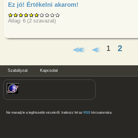
Ez jó! Értékelni akarom!
about Egy nő panaszkodik a go
Átlag:
6
(
2
szavazat)
2
1
Oldalak
Szabályzat
Kapcsolat
Ne maradj le a legfrissebb viccekről. Iratkozz fel az
RSS
hírcsatornára.