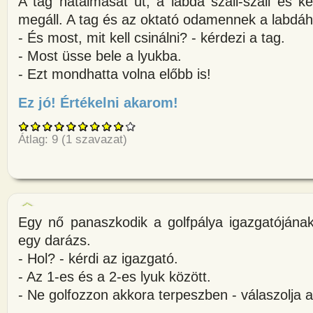
A tag hatalmasat üt, a labda száll-száll és két
megáll. A tag és az oktató odamennek a labdáh
- És most, mit kell csinálni? - kérdezi a tag.
- Most üsse bele a lyukba.
- Ezt mondhatta volna előbb is!
Ez jó! Értékelni akarom!
about Új tag érkezik a golf klu
Átlag:
9
(
1
szavazat)
Egy nő panaszkodik a golfpálya igazgatójána
egy darázs.
- Hol? - kérdi az igazgató.
- Az 1-es és a 2-es lyuk között.
- Ne golfozzon akkora terpeszben - válaszolja a