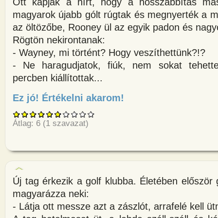
Ott kapják a hírt, hogy a hosszabbítás má
magyarok újabb gólt rúgtak és megnyerték a 
az öltözőbe, Rooney ül az egyik padon és nagyon
Rögtön nekirontanak:
- Wayney, mi történt? Hogy veszíthettünk?!?
- Ne haragudjatok, fiúk, nem sokat tehet
percben kiállítottak...
Ez jó! Értékelni akarom!
about A magyar válogatott bará
Átlag:
6
(
1
szavazat)
Új tag érkezik a golf klubba. Életében először 
magyarázza neki:
- Látja ott messze azt a zászlót, arrafelé kell üt