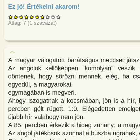
Ez jó! Értékelni akarom!
about Ugat és focizik mi az L
Átlag:
7
(
1
szavazat)
A magyar válogatott barátságos meccset játs
Az angolok kellőképpen "komolyan" veszik 
döntenek, hogy sörözni mennek, elég, ha cs
egyedül, a magyarokat
egymagában is megveri.
Ahogy iszogatnak a kocsmában, jön is a hír,
percben gólt rúgott, 1:0. Elégedetten emelge
újabb hír valahogy nem jön.
A 85. percben érkezik a hideg zuhany: a magya
Az angol játékosok azonnal a buszba ugranak, é