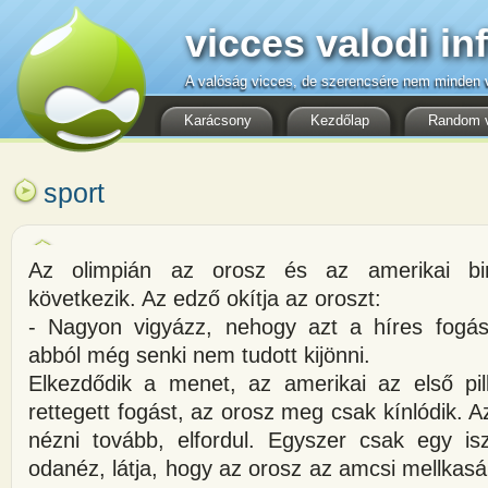
vicces valodi in
A valóság vicces, de szerencsére nem minden v
Karácsony
Kezdőlap
Random 
sport
Az olimpián az orosz és az amerikai bi
következik. Az edző okítja az oroszt:
- Nagyon vigyázz, nehogy azt a híres fogá
abból még senki nem tudott kijönni.
Elkezdődik a menet, az amerikai az első pil
rettegett fogást, az orosz meg csak kínlódik. A
nézni tovább, elfordul. Egyszer csak egy isz
odanéz, látja, hogy az orosz az amcsi mellkasá