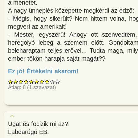
a menetet.
A nagy ünneplés közepette megkérdi az edző:
- Mégis, hogy sikerült? Nem hittem volna, ho
megveri az amerikait!
- Mester, egyszerű! Ahogy ott szenvedtem,
heregolyó lebeg a szemem előtt. Gondoltam
beleharaptam teljes erővel... Tudta maga, mil
ember tökön harapja saját magát??
Ez jó! Értékelni akarom!
about Az olimpián az orosz és 
Átlag:
8
(
1
szavazat)
Ugat és focizik mi az?
Labdarúgó EB.