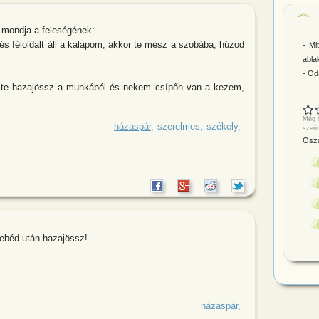
 mondja a feleségének:
s féloldalt áll a kalapom, akkor te mész a szobába, húzod
- Mi
abla
- Od
ha te hazajössz a munkából és nekem csípőn van a kezem,
Még n
ly legény esküvő utáni napon azt mondja
házaspár
szerelmes
székely
szeri
Oszd
d,ebéd után hazajössz!
 voltál ilyen sokáig Azt mondtad,ebéd
házaspár