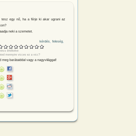
t tesz egy nő, ha a férje ki akar ugrani az
kon?
aadja neki a szemetet.
kérdés
feleség
incs értékelve
nted mennyire vicces ez a vicc?
 meg barátaiddal vagy a nagyvilággal!