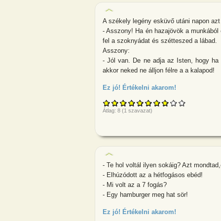
A székely legény esküvő utáni napon azt
- Asszony! Ha én hazajövök a munkából é
fel a szoknyádat és szétteszed a lábad.
Asszony:
- Jól van. De ne adja az Isten, hogy 
akkor neked ne álljon félre a a kalapod!
Ez jó! Értékelni akarom!
about A széke
Átlag:
8
(
1
szavazat)
- Te hol voltál ilyen sokáig? Azt mondta
- Elhúzódott az a hétfogásos ebéd!
- Mi volt az a 7 fogás?
- Egy hamburger meg hat sör!
Ez jó! Értékelni akarom!
about - Te hol