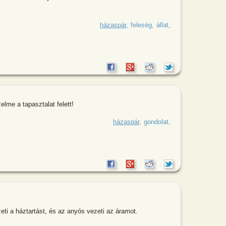
 a tévé előtt üldögél, mikor hallja,
házaspár
feleség
állat
me a tapasztalat felett!
ik házasság az optimizmus győzelme
házaspár
gondolat
ezeti a háztartást, és az anyós vezeti az áramot.