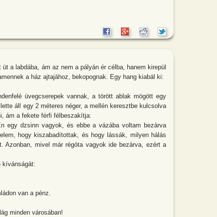
ot üt a labdába, ám az nem a pályán ér célba, hanem kirepül
damennek a ház ajtajához, bekopognak. Egy hang kiabál ki:
denfelé üvegcserepek vannak, a törött ablak mögött egy
ette áll egy 2 méteres néger, a mellén keresztbe kulcsolva
, ám a fekete férfi félbeszakítja:
n egy dzsinn vagyok, és ebbe a vázába voltam bezárva
elem, hogy kiszabadítottak, és hogy lássák, milyen hálás
t. Azonban, mivel már régóta vagyok ide bezárva, ezért a
ő kívánságát:
ládon van a pénz.
ilág minden városában!