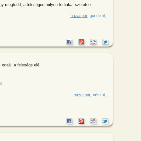
y megtudd, a feleséged milyen férfiakat szeretne.
ság a legfájdalmasabb módja, hogy
házaspár
gondolat
 odaáll a felesége elé:
i!
akán a férj anyaszült meztelenül
házaspár
nászút