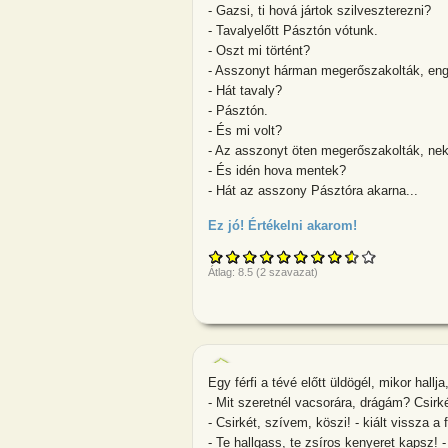
- Gazsi, ti hová jártok szilveszterezni?
- Tavalyelőtt Pásztón vótunk.
- Oszt mi történt?
- Asszonyt hárman megerőszakolták, enge
- Hát tavaly?
- Pásztón.
- És mi volt?
- Az asszonyt öten megerőszakolták, ne
- És idén hova mentek?
- Hát az asszony Pásztóra akarna...
Ez jó! Értékelni akarom!
about - Gazsi, 
Átlag:
8.5
(
2
szavazat)
Egy férfi a tévé előtt üldögél, mikor hall
- Mit szeretnél vacsorára, drágám? Csirk
- Csirkét, szívem, köszi! - kiált vissza a f
- Te hallgass, te zsíros kenyeret kapsz! -