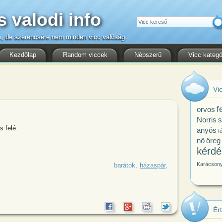
s valodi info
Keresés
s, de szerencsére nem minden vicc valóság.
Kezdőlap
Random viccek
Népszerű
Vicc kategó
Vic
f
orvos
Norris
s
s felé.
anyós
fé
nő
öreg
kérdé
Karácson
an az egyik fickó a másiknak: - Tegnap
barátok
házaspár
Ér