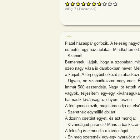
Átlag:
7
(
1
szavazat)
Fiatal házaspár golfozik. A feleség nagy
és betöri egy ház ablakát. Mindketten o
- Szabad!
Bemennek, látják, hogy a szobában min
szép nagy váza is darabokban hever. Mell
a karjait. A férj egyből elkezd szabadkozni
- Ugyan, ne szabadkozzon nagyuram. É
immár 500 esztendeje. Nagy jót tettek v
vagyok, teljesítem egy-egy kívánságuka
harmadik kívánság az enyém lészen.
A férj gondolkozik, majd kimondja az els
- Szeretnék egymillió dollárt!
A dzsinn csettint egyet, és azt mondja:
- Kívánságod parancs! Máris a bankszám
A feleség is elmondja a kívánságát:
- Én meg szeretnék egy-egy nyaralót a v