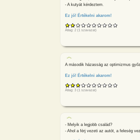
- A kutyát kérdeztem.
Ez jó! Értékelni akarom!
about Egy férfi
Átlag:
2
(
1
szavazat)
A második házasság az optimizmus győzel
Ez jó! Értékelni akarom!
about A másod
Átlag:
3
(
1
szavazat)
- Melyik a legjobb család?
- Ahol a férj vezeti az autót, a feleség v