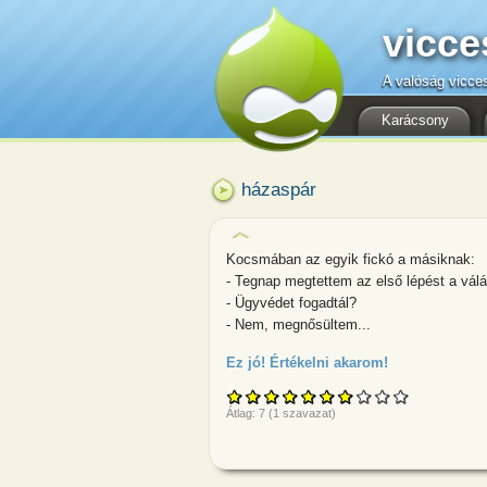
vicce
A valóság vicce
Karácsony
házaspár
Kocsmában az egyik fickó a másiknak:
- Tegnap megtettem az első lépést a válá
- Ügyvédet fogadtál?
- Nem, megnősültem...
Ez jó! Értékelni akarom!
about Kocsmáb
Átlag:
7
(
1
szavazat)