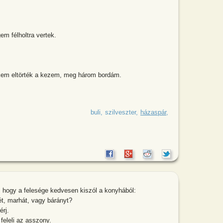
m félholtra vertek.
kem eltörték a kezem, meg három bordám.
ti hová jártok szilveszterezni -
buli
szilveszter
házaspár
ja, hogy a felesége kedvesen kiszól a konyhából:
ét, marhát, vagy bárányt?
érj.
 feleli az asszony.