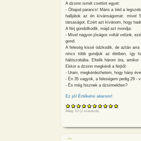
A dzsinn ismét csettint egyet:
- Óhajod parancs! Máris a tiéd a legsze
halljátok az én kívánságomat: mivel 5
társaságot. Ezért azt kívánom, hogy had
A férj gondolkodik, majd azt mondja:
- Mivel nagyon jóságos voltál velünk, ez
gond.
A feleség kissé ódzkodik, de aztán arr
nincs több gondjuk az életben, így há
hálószobába. Eltelik három óra, amikor 
Ekkor a dzsinn megkérdi a férjtől:
- Uram, megkérdezhetem, hogy hány év
- Én 35 vagyok, a feleségem pedig 29 - vá
- És még hisznek a dzsinnekben?
Ez jó! Értékelni akarom!
about Fiatal h
Átlag:
10
(
2
szavazat)