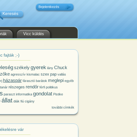
Bejelentkezés
riák
Vicc küldés
c fajták ;-)
eleség
gyerek
székely
Chuck
lány
zőke
szex
pap
agresszív kismalac
vallás
házaspár
meglepi
rj
fárasztó
barátok
egyéb
rendőr
részeges
tanár
férfi
politikus
s
gondolat
paraszt
informatika
Pistike
állat
y
diák
fiú
cigány
további címkék
tékelésre vár