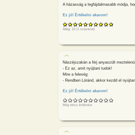
A házasság a legfájdalmasabb módja, hog
Ez jó! Értékelni akarom!
about A házas
Átlag:
10
(
1
szavazat)
Nászéjszakán a férj anyaszült meztelenül
- Ez az, amit nyújtani tudok!
Mire a feleség:
- Rendben Lóránd, akkor kezdd el nyújtan
Ez jó! Értékelni akarom!
about Nászéjsz
Még nincs értékelve