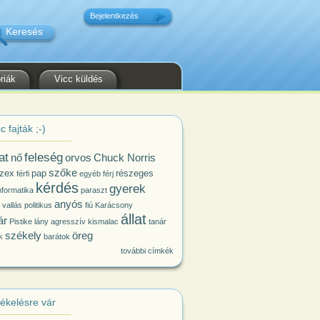
Bejelentkezés
riák
Vicc küldés
c fajták ;-)
at
feleség
nő
orvos
Chuck Norris
szőke
zex
pap
részeges
férfi
egyéb
férj
kérdés
gyerek
nformatika
paraszt
anyós
vallás
politikus
fiú
Karácsony
állat
ár
Pistike
lány
agresszív kismalac
tanár
székely
öreg
k
barátok
további címkék
tékelésre vár