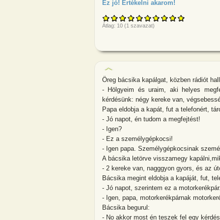
Ez jó! Értékelni akarom!
about Az öreg 
Átlag:
10
(
1
szavazat)
Öreg bácsika kapálgat, közben rádiót hall
- Hölgyeim és uraim, aki helyes megfe
kérdésünk: négy kereke van, végsebesség
Papa eldobja a kapát, fut a telefonért, tá
- Jó napot, én tudom a megfejtést!
- Igen?
- Ez a személygépkocsi!
- Igen papa. Személygépkocsinak személ
A bácsika letörve visszamegy kapálni,mik
- 2 kereke van, nagggyon gyors, és az út
Bácsika megint eldobja a kapáját, fut, tel
- Jó napot, szerintem ez a motorkerékpár
- Igen, papa, motorkerékpárnak motorker
Bácsika begurul:
- No akkor most én teszek fel egy kérdé