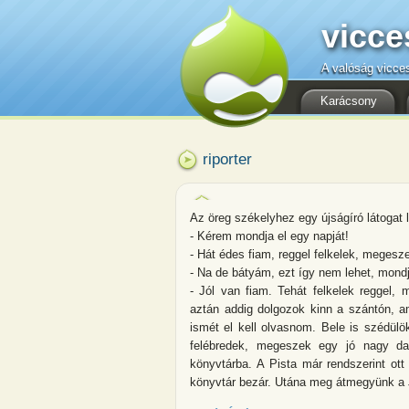
vicce
A valóság vicce
Karácsony
riporter
Az öreg székelyhez egy újságíró látogat l
- Kérem mondja el egy napját!
- Hát édes fiam, reggel felkelek, megesze
- Na de bátyám, ezt így nem lehet, mond
- Jól van fiam. Tehát felkelek reggel, 
aztán addig dolgozok kinn a szántón, 
ismét el kell olvasnom. Bele is szédülö
felébredek, megeszek egy jó nagy da
könyvtárba. A Pista már rendszerint ott
könyvtár bezár. Utána meg átmegyünk a 