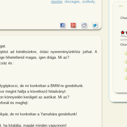
székelyhez egy újságíró látogat le
riporter
részeges
székely
Chuc
Átlag
szeri
Oszd
gat.
jtést ad kérdésünkre, óriási nyereményünkhöz juthat. A
e hihetetlenül magas, igen drága. Mi az?
rcsáz és :
ygépkocsi, de mi konkrétan a BMW-re gondoltunk.
or megint hallja a következő feladványt:
on könnyedén kerülgeti az autókat. Mi az?
efonál és megfejt:
.
ékpár, de mi konkrétan a Yamahára gondoltunk!
st, ha kitalálja, magáé minden vagyonom!