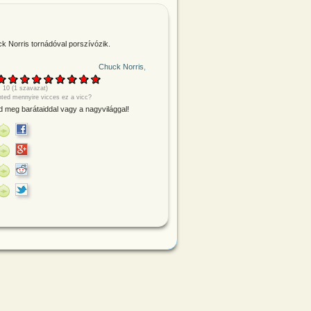
k Norris tornádóval porszívózik.
Chuck Norris
:
10
(
1
szavazat)
nted mennyire vicces ez a vicc?
 meg barátaiddal vagy a nagyvilággal!