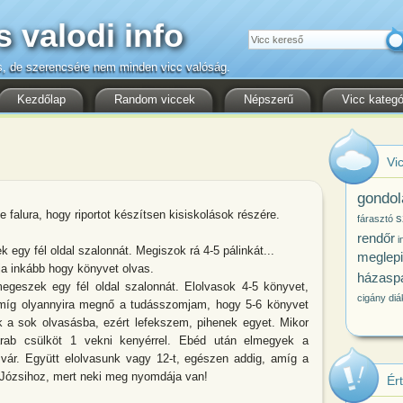
s valodi info
Keresés
s, de szerencsére nem minden vicc valóság.
Kezdőlap
Random viccek
Népszerű
Vicc kategó
Vic
gondol
e falura, hogy riportot készítsen kisiskolások részére.
s
fárasztó
rendőr
i
k egy fél oldal szalonnát. Megiszok rá 4-5 pálinkát...
meglepi
ja inkább hogy könyvet olvas.
házasp
megeszek egy fél oldal szalonnát. Elolvasok 4-5 könyvet,
cigány
diá
amíg olyannyira megnő a tudásszomjam, hogy 5-6 könyvet
k a sok olvasásba, ezért lefekszem, pihenek egyet. Mikor
rab csülköt 1 vekni kenyérrel. Ebéd után elmegyek a
 vár. Együtt elolvasunk vagy 12-t, egészen addig, amíg a
Józsihoz, mert neki meg nyomdája van!
Ér