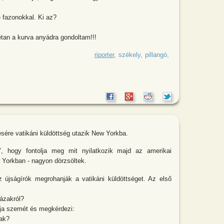
e fazonokkal. Ki az?
étan a kurva anyádra gondoltam!!!
sika kapálgat, közben rádiót hallgat.
riporter
székely
pillangó
sére vatikáni küldöttség utazik New Yorkba.
k", hogy fontolja meg mit nyilatkozik majd az amerikai
 Yorkban - nagyon dörzsöltek.
 újságírók megrohanják a vatikáni küldöttséget. Az első
ázakról?
tja szemét és megkérdezi:
zak?