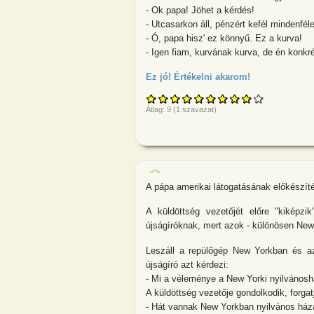
- Ok papa! Jöhet a kérdés!
- Utcasarkon áll, pénzért kefél mindenfél
- Ó, papa hisz' ez könnyű. Ez a kurva!
- Igen fiam, kurvának kurva, de én konkr
Ez jó! Értékelni akarom!
about Öreg bác
Átlag:
9
(
1
szavazat)
A pápa amerikai látogatásának előkészíté
A küldöttség vezetőjét előre "kiképzi
újságíróknak, mert azok - különösen New
Leszáll a repülőgép New Yorkban és az
újságíró azt kérdezi:
- Mi a véleménye a New Yorki nyilvánosh
A küldöttség vezetője gondolkodik, forga
- Hát vannak New Yorkban nyilvános há