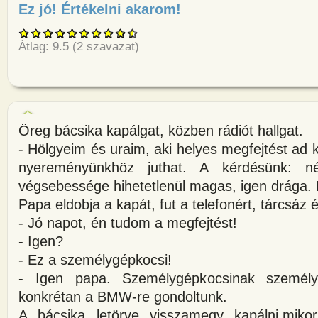
Ez jó! Értékelni akarom!
about Megkérdeznek 3 nőt, hog
Átlag:
9.5
(
2
szavazat)
Öreg bácsika kapálgat, közben rádiót hallgat.
- Hölgyeim és uraim, aki helyes megfejtést ad k
nyereményünkhöz juthat. A kérdésünk: n
végsebessége hihetetlenül magas, igen drága. 
Papa eldobja a kapát, fut a telefonért, tárcsáz é
- Jó napot, én tudom a megfejtést!
- Igen?
- Ez a személygépkocsi!
- Igen papa. Személygépkocsinak személy
konkrétan a BMW-re gondoltunk.
A bácsika letörve visszamegy kapálni,miko