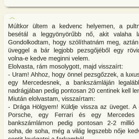
Múltkor ültem a kedvenc helyemen, a pultn
besétál a leggyönyörűbb nő, akit valaha l
Gondolkodtam, hogy szólíthatnám meg, aztán
üveggel a bár legjobb pezsgőjéből egy rövi
volna-e kedve meginni velem.
Elolvasta, rám mosolygott, majd visszaírt:
- Uram! Ahhoz, hogy önnel pezsgőzzek, a luxus
egy Mercedesnek, a bankszámláján legalább
nadrágjában pedig pontosan 20 centinek kell le
Miután elolvastam, visszaírtam:
- Drága Hölgyem! Küldje vissza az üveget. 
Porsche, egy Ferrari és egy Mercedes
bankszámlámon pedig pontosan 2-2 millió t
soha, de soha, még a világ legszebb nője ked
centit levágatni a farkamból.