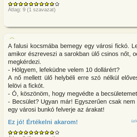
Átlag:
9
(
1
szavazat)
A falusi kocsmába bemegy egy városi fickó. Le
amikor észreveszi a sarokban ülő csinos nőt,
megkérdezi.
- Hölgyem, lefeküdne velem 10 dollárért?
A nő mellett ülő helybéli erre szó nélkül előve
lelövi a fickót.
- Ó, köszönöm, hogy megvédte a becsületemet,
- Becsület? Ugyan már! Egyszerűen csak nem
egy városi bunkó felverje az árakat!
Ez jó! Értékelni akarom!
about A falusi kocsmába bemeg
üzl