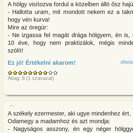
A hölgy visítozva fordul a közelben álló ősz ha
- Hallotta uram, mit mondott nekem ez a tak
hogy vén kurva!
Mire az öregúr:
- Ne izgassa fel magát drága hölgyem, én is
10 éve, hogy nem praktizálok, mégis minde
szólít!
Ez jó! Értékelni akarom!
about Kirívóan sminkelt és ölt
pillang
Átlag:
8
(
1
szavazat)
A székely ezermester, aki ugye mindenhez ért,
Odamegy a madamhoz és azt mondja:
- Nagyságos asszony, én egy néger hölggye