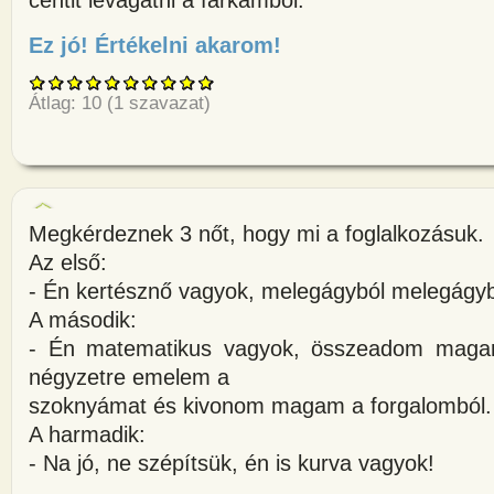
Ez jó! Értékelni akarom!
about Múltkor ültem a kedvenc 
Átlag:
10
(
1
szavazat)
Megkérdeznek 3 nőt, hogy mi a foglalkozásuk.
Az első:
- Én kertésznő vagyok, melegágyból melegágyb
A második:
- Én matematikus vagyok, összeadom maga
négyzetre emelem a
szoknyámat és kivonom magam a forgalomból.
A harmadik:
- Na jó, ne szépítsük, én is kurva vagyok!