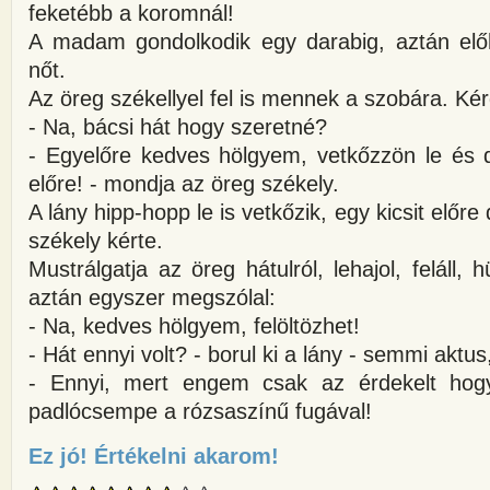
feketébb a koromnál!
A madam gondolkodik egy darabig, aztán előh
nőt.
Az öreg székellyel fel is mennek a szobára. Ké
- Na, bácsi hát hogy szeretné?
- Egyelőre kedves hölgyem, vetkőzzön le és d
előre! - mondja az öreg székely.
A lány hipp-hopp le is vetkőzik, egy kicsit előre
székely kérte.
Mustrálgatja az öreg hátulról, lehajol, felál
aztán egyszer megszólal:
- Na, kedves hölgyem, felöltözhet!
- Hát ennyi volt? - borul ki a lány - semmi akt
- Ennyi, mert engem csak az érdekelt hog
padlócsempe a rózsaszínű fugával!
Ez jó! Értékelni akarom!
about A székely ezermester, a