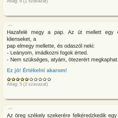
Átlag:
9
(
1
szavazat)
Hazafelé megy a pap. Az út mellett egy 
klienseket, a
pap elmegy mellette, és odaszól neki:
- Leányom, imádkozni fogok érted.
- Nem szükséges, atyám, ötezerért megkaphat
Ez jó! Értékelni akarom!
about Hazafelé megy a pap. Az
Átlag:
5
(
2
szavazat)
Az öreg székely szekerére felkéredzkedik egy 