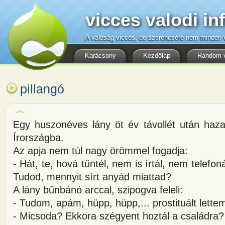
vicces valodi in
A valóság vicces, de szerencsére nem minden v
Karácsony
Kezdőlap
Random 
pillangó
Egy huszonéves lány öt év távollét után haz
Írországba.
Az apja nem túl nagy örömmel fogadja:
- Hát, te, hová tűntél, nem is írtál, nem telefon
Tudod, mennyit sírt anyád miattad?
A lány bűnbánó arccal, szipogva feleli:
- Tudom, apám, hüpp, hüpp,... prostituált lettem
- Micsoda? Ekkora szégyent hoztál a családra?