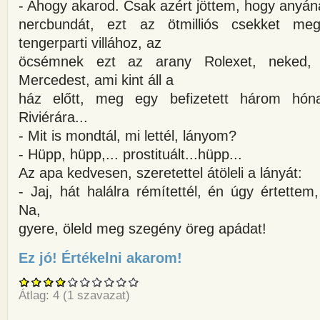
- Ahogy akarod. Csak azért jöttem, hogy anyá
nercbundát, ezt az ötmilliós csekket me
tengerparti villához, az
öcsémnek ezt az arany Rolexet, neked,
Mercedest, ami kint áll a
ház előtt, meg egy befizetett három hón
Riviérára...
- Mit is mondtál, mi lettél, lányom?
- Hüpp, hüpp,... prostituált...hüpp...
Az apa kedvesen, szeretettel átöleli a lányát:
- Jaj, hát halálra rémítettél, én úgy értettem
Na,
gyere, öleld meg szegény öreg apádat!
Ez jó! Értékelni akarom!
about Egy huszonéves lány öt 
Átlag:
4
(
1
szavazat)