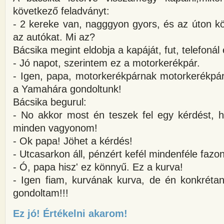
következő feladványt:
- 2 kereke van, nagggyon gyors, és az úton k
az autókat. Mi az?
Bácsika megint eldobja a kapáját, fut, telefonál
- Jó napot, szerintem ez a motorkerékpár.
- Igen, papa, motorkerékpárnak motorkerékpár
a Yamahára gondoltunk!
Bácsika begurul:
- No akkor most én teszek fel egy kérdést, h
minden vagyonom!
- Ok papa! Jöhet a kérdés!
- Utcasarkon áll, pénzért kefél mindenféle fazo
- Ó, papa hisz' ez könnyű. Ez a kurva!
- Igen fiam, kurvának kurva, de én konkréta
gondoltam!!!
Ez jó! Értékelni akarom!
about Öreg bácsika kapálgat, k