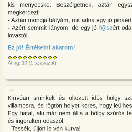
kis menyecske. Beszélgetnek, aztán egys
megkérdezi:
- Aztán mondja bátyám, mit adna egy jó pináér
- Azért semmit lányom, de egy jó
f@sz
ért od
lovastól.
Ez jó! Értékelni akarom!
about Az öreg székely szekerér
Átlag:
10
(
1
szavazat)
Kirívóan sminkelt és öltözött idős hölgy szá
villamosra, és rögtön helyet keres, hogy leülhe
Egy fiatal, aki már nem állja a hölgy szúrós tek
és ingerülten odaszól:
- Tessék, üljön le vén kurva!