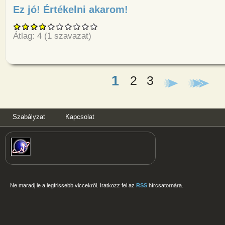
Ez jó! Értékelni akarom!
about Egy öreg elmegy a kupiba
Átlag:
4
(
1
szavazat)
1
2
3
Oldalak
Szabályzat
Kapcsolat
Ne maradj le a legfrissebb viccekről. Iratkozz fel az
RSS
hírcsatornára.