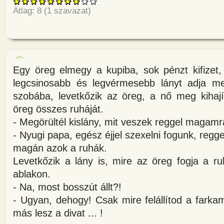
Átlag:
8
(
1
szavazat)
Egy öreg elmegy a kupiba, sok pénzt kifize
legcsinosabb és legvérmesebb lányt adja m
szobába, levetkőzik az öreg, a nő meg kihají
öreg összes ruháját.
- Megörültél kislány, mit veszek reggel magam
- Nyugi papa, egész éjjel szexelni fogunk, regg
magán azok a ruhák.
Levetkőzik a lány is, mire az öreg fogja a ru
ablakon.
- Na, most bosszút állt?!
- Ugyan, dehogy! Csak mire felállítod a farkam
más lesz a divat ... !