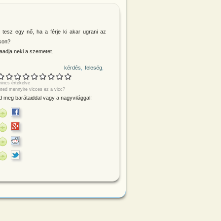
t tesz egy nő, ha a férje ki akar ugrani az
kon?
aadja neki a szemetet.
kérdés
feleség
incs értékelve
nted mennyire vicces ez a vicc?
 meg barátaiddal vagy a nagyvilággal!