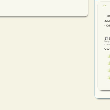
- Mi
abla
- Od
Még n
szeri
Oszd