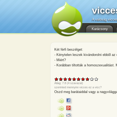
vicce
A valóság vicce
Karácsony
Két férfi beszélget:
- Kénytelen leszek kivándorolni ebből az 
- Miért?
- Korábban tiltották a homoszexualitást
Átlag:
7.8
(
4
szavazat)
szerinted mennyire vicces ez a vicc?
Oszd meg barátaiddal vagy a nagyvilágga