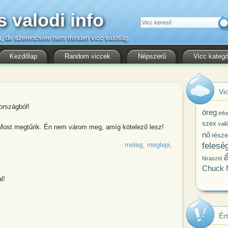
s valodi info
Keresés
s, de szerencsére nem minden vicc valóság.
Kezdőlap
Random viccek
Népszerű
Vicc kategó
Vic
országból!
öreg
inf
szex
vall
. Most megtűrik. Én nem várom meg, amíg kötelező lesz!
nő
rész
felesé
meleg
meglepi
á
fárasztó
Chuck N
l!
Ér