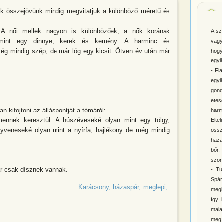
iúk összejövünk mindig megvitatjuk a különböző méretű és
. A női mellek nagyon is különbözőek, a nők korának
A sz
 mint egy dinnye, kerek és kemény. A harminc és
vagy
ég mindig szép, de már lóg egy kicsit. Ötven év után már
hogy
egyi
- Fi
egy
gond
ete
 kifejteni az álláspontját a témáról:
harm
mennek keresztül. A húszéveseké olyan mint egy tölgy,
Elte
veneseké olyan mint a nyírfa, hajlékony de még mindig
öss
haza
bőr
szom
már csak dísznek vannak.
- Tu
Spár
lfogadható az, hogy mikor mi fiúk
Karácsony
házaspár
meglepi
megi
így 
mala
meg 