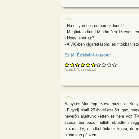
- Na milyen nős embernek lenni?
- Megfiatalodtam! Mintha újra 15 éves le
- Hogy lehet az?
- A WC-ben cigarettázom, és titokban is
Ez jó! Értékelni akarom!
about - Na mil
Átlag:
6
(
1
szavazat)
Sanyi és Mari épp 25 éve házasok. Sanyi 
- Figyelj Mari! 25 évvel ezelőtt igaz, ho
heverőn aludtunk ketten és nem volt TV
szöszi bombázó mellett ébredtem regg
plazma TV, mindkettőnknek kocsi, de m
hiába van pénzem.