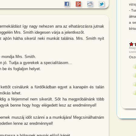
vizsg
- Tu
álma
a se
yermekáldást így nagy nehezen arra az elhatározásra jutnak
bírt
ggelén Mrs. Smith idegesen várja a jelentkezőt.
ajtón hátha sikerül neki munkát találnia. Mrs. Smith nyit
Átlag
szeri
- mondja Mrs. Smith.
Oszd
n jó. Tudja a gyerekek a specialításom...
 be és foglaljon helyet.
kettőt csinálunk a fürdőkádban egyet a kanapén és talán
mókás lehet.
ig a férjemmel nem sikerült. Sőt ha megpróbálnánk több
vagyok benne hogy hogy elégedett lesz az eredménnyel!
nek muszáj időt szánni a a munkájára! Megcsinálhatnám
gedetlen lenne az eredménnyel!
gmutassa a hölgynek egypár előző képét.