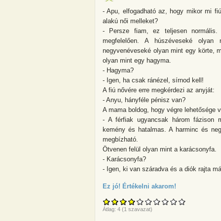
- Apu, elfogadható az, hogy mikor mi f
alakú női melleket?
- Persze fiam, ez teljesen normális
megfelelően. A húszéveseké olyan
negyvenéveseké olyan mint egy körte, m
olyan mint egy hagyma.
- Hagyma?
- Igen, ha csak ránézel, sírnod kell!
A fiú nővére erre megkérdezi az anyját:
- Anyu, hányféle pénisz van?
A mama boldog, hogy végre lehetősége van
- A férfiak ugyancsak három fázison 
kemény és hatalmas. A harminc és negy
megbízható.
Ötvenen felül olyan mint a karácsonyfa.
- Karácsonyfa?
- Igen, ki van száradva és a diók rajta 
Ez jó! Értékelni akarom!
about - Apu, e
Átlag:
4
(
1
szavazat)