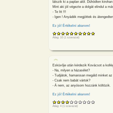
látszik ki a paplan alól. Dühödten kirohan
Mint aki jól végezte a dolgát elindul a más
- Te Itt !!!
- Igen ! Anyádék megjöttek és átengedte
Ez jó! Értékelni akarom!
about A felesé
Átlag:
10
(
1
szavazat)
Esküvője után kérdezik Kovácsot a kollég
- Na, milyen a házasélet?
- Tudjátok, hamarosan megáld minket az I
- Csak nem babát vártok?
- Á nem, az anyósom hozzánk költözik.
Ez jó! Értékelni akarom!
about Esküvője
Átlag:
4
(
1
szavazat)