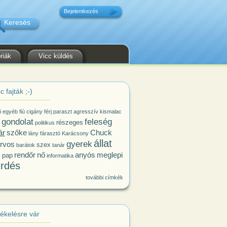
Bejelentkezés
riák
Vicc küldés
c fajták ;-)
i
egyéb
fiú
cigány
férj
paraszt
agresszív kismalac
gondolat
feleség
részeges
politikus
ár
szőke
Chuck
lány
fárasztó
Karácsony
állat
gyerek
rvos
szex
barátok
tanár
rendőr
nő
anyós
meglepi
pap
k
informatika
rdés
további címkék
tékelésre vár