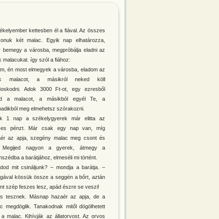
ékelyember kettesben él a fiával. Az összes
onuk két malac. Egyik nap elhatározza,
 bemegy a városba, megpróbálja eladni az
k malacukat. így szól a fiához:
am, én most elmegyek a városba, eladom az
ik malacot, a másikról neked köll
oskodni. Adok 3000 Ft-ot, egy ezresből
sd a malacot, a másikból egyél Te, a
adikból meg elmehetsz szórakozni.
lik 1 nap a székelygyerek már elitta az
zes pénzt. Már csak egy nap van, míg
ér az apja, szegény malac meg csont és
. Megijed nagyon a gyerek, átmegy a
szédba a barátjához, elmeséli mi történt.
dod mit csináljunk? – mondja a barátja. –
gával kössük össze a seggén a bőrt, aztán
nt szép feszes lesz, apád észre se veszi!
is tesznek. Másnap hazaér az apja, de a
c megdöglik. Tanakodnak mitől dögölhetett
a malac. Kihívják az állatorvost. Az orvos