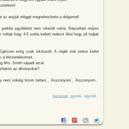
szitettem!
 bár az anyjuk eléggé megnehezítette a dolgomat!
 parkba egyébként nem sikerült volna. Képzelheti milyen
 voltak hogy 4-5 sorba kellett redezni őket hogy jól tudjak
Egészen estig csak sikítozott. A végét már sietve kellet
 a felszerelésemet...
eg Mrs. Smith sápadt arcal.
zhatom az állványokat?
gy nem sokáig bírom tartani... Asszonyom... Asszonyom...
család évek óta hiába várja a gyermekáldást
házaspár
gyerek
ügynök