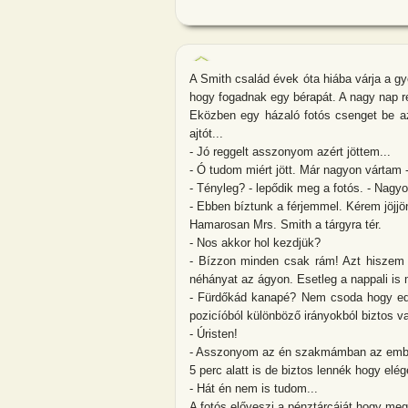
A Smith család évek óta hiába várja a g
hogy fogadnak egy bérapát. A nagy nap re
Eközben egy házaló fotós csenget be az 
ajtót...
- Jó reggelt asszonyom azért jöttem...
- Ó tudom miért jött. Már nagyon vártam 
- Tényleg? - lepődik meg a fotós. - Nagyo
- Ebben bíztunk a férjemmel. Kérem jöjjön
Hamarosan Mrs. Smith a tárgyra tér.
- Nos akkor hol kezdjük?
- Bízzon minden csak rám! Azt hiszem 
néhányat az ágyon. Esetleg a nappali is 
- Fürdőkád kanapé? Nem csoda hogy edd
pozicíóból különböző irányokból biztos 
- Úristen!
- Asszonyom az én szakmámban az ember
5 perc alatt is de biztos lennék hogy elé
- Hát én nem is tudom...
A fotós előveszi a pénztárcáját hogy me