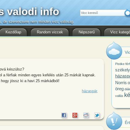
s valodi info
Keresés
s, de szerencsére nem minden vicc valóság.
Kezdőlap
Random viccek
Népszerű
Vicc kategó
Vic
Pistike
férf
hová készülsz?
székely
ol a férfiak minden egyes kefélés után 25 márkát kapnak.
házasp
 hogy jössz ki a havi 25 márkádból!
Norris
o
öreg
diá
csomagol. Feleség: - Hát te meg hová
házaspár
ké
vallás
Ér