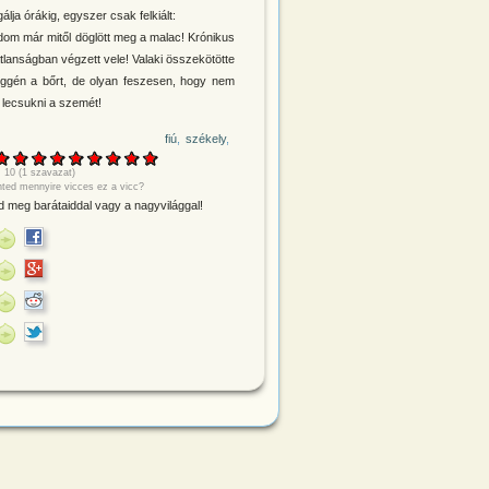
álja órákig, egyszer csak felkiált:
dom már mitől döglött meg a malac! Krónikus
tlanságban végzett vele! Valaki összekötötte
ggén a bőrt, de olyan feszesen, hogy nem
a lecsukni a szemét!
fiú
székely
:
10
(
1
szavazat)
nted mennyire vicces ez a vicc?
 meg barátaiddal vagy a nagyvilággal!