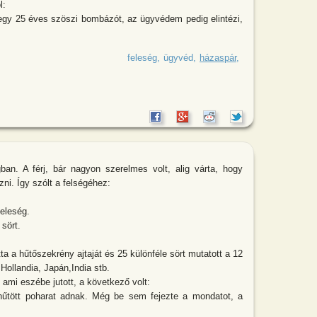
l:
gy 25 éves szöszi bombázót, az ügyvédem pedig elintézi,
s Mari épp 25 éve házasok. Sanyi végiggondolja
feleség
ügyvéd
házaspár
ban. A férj, bár nagyon szerelmes volt, alig várta, hogy
zni. Így szólt a felségéhez:
eleség.
sört.
ta a hűtőszekrény ajtaját és 25 különféle sört mutatott a 12
ollandia, Japán,India stb.
, ami eszébe jutott, a következő volt:
 hűtött poharat adnak. Még be sem fejezte a mondatot, a