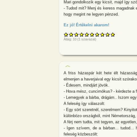
Mari gondolkozik egy kicsit, majd így szó
- Tudod mit? Menj és keress magadnak e
hogy megint ne legyen pénzed.
Ez jó! Értékelni akarom!
about Sanyi é
Átlag:
10
(
1
szavazat)
A friss házaspár két hete élt házasság
elmenjen a haverjaival egy kicsit szórako
- Édesem, mindjárt jövök.
- Hova mész, cuncimókus? - kérdezte a f
- Lemegyek a bárba, drágám.. Iszom egy 
A feleség így válaszolt:
- Egy sört szeretnél, szerelmem? Kinyitot
különbözo országból, mint Németország, H
A férj nem tudta, mit tegyen, az egyetlen
- Igen szívem, de a bárban... tudod...
feleség közbeszólt: