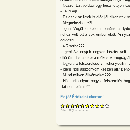
- Nézze! Ezt például egy busz tetején ké
- Te jó ég!
- És ezek az ikrek is elég jól sikerültek
- Megnehezítette?!
- Igen! Végül ki kellet mennünk a Hyde
nehéz volt ott a sok ember előtt. Annyian
dolgozni.
- 4-5 sorba???
- Igen! Az anyjuk nagyon hisztis volt. 
ellőnöm. És amikor a mókusok megrágták
- Úgyérti a felszerelését? - rökönyödik m
- Igen! Nos asszonyom készen áll? Beho
- Mi-mi-milyen állványokat???
- Hát tudja olyan nagy a felszerelés ho
Hát nem elájult??
Ez jó! Értékelni akarom!
about A Smith 
Átlag:
9
(
1
szavazat)