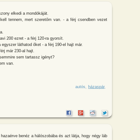
sszony elkedi a mondókáját.
 kell tennem, mert szeretőm van. - a férj csendben vezet
a.
vi 200 ezret - a férj 120-ra gyorsít.
gyszer láthatod őket - a férj 190-el hajt már.
férj már 230-al hajt.
semmire sem tartassz igényt?
em van.
ezet, a felesége melette ül. Az asszony
autós
házaspár
l hazaérve benéz a hálószobába és azt látja, hogy négy láb