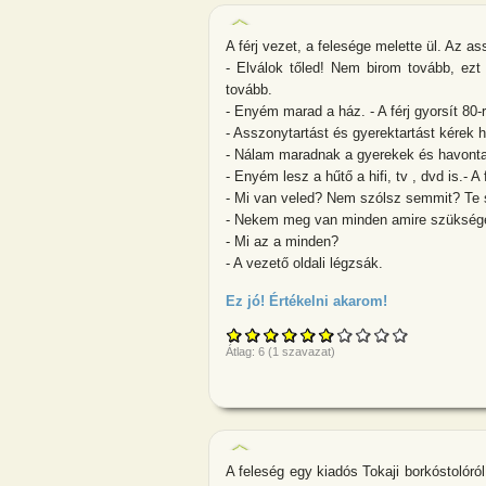
A férj vezet, a felesége melette ül. Az a
- Elválok tőled! Nem birom tovább, ezt
tovább.
- Enyém marad a ház. - A férj gyorsít 80-r
- Asszonytartást és gyerektartást kérek ha
- Nálam maradnak a gyerekek és havonta e
- Enyém lesz a hűtő a hifi, tv , dvd is.- A 
- Mi van veled? Nem szólsz semmit? Te 
- Nekem meg van minden amire szükség
- Mi az a minden?
- A vezető oldali légzsák.
Ez jó! Értékelni akarom!
about A férj v
Átlag:
6
(
1
szavazat)
A feleség egy kiadós Tokaji borkóstolóró