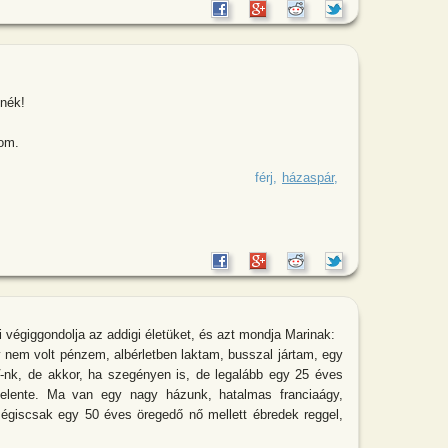
nnék!
zom.
yen nős embernek lenni - Megfiatalodtam!
férj
házaspár
végiggondolja az addigi életüket, és azt mondja Marinak:
gy nem volt pénzem, albérletben laktam, busszal jártam, egy
-nk, de akkor, ha szegényen is, de legalább egy 25 éves
elente. Ma van egy nagy házunk, hatalmas franciaágy,
égiscsak egy 50 éves öregedő nő mellett ébredek reggel,