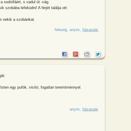
 a sodrófáért, s vadul üt -vág.
ik szobába lefeküdni! A férjét találja ott:
m nekik a szobánkat.
g egy kiadós Tokaji borkóstolóról
feleség
anyós
házaspár
ái:
sten egy pufók, visító, fogatlan teremtménnyel.
 után kérdezik Kovácsot a kollégái:-
anyós
házaspár