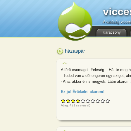
vicce
A valóság vicce
Karácsony
házaspár
A férfi csomagol. Feleség: - Hát te meg 
- Tudod van a déltengeren egy sziget, ah
- Aha, akkor én is megyek. Látni akarom,
Ez jó! Értékelni akarom!
about A férfi 
Átlag:
4
(
1
szavazat)