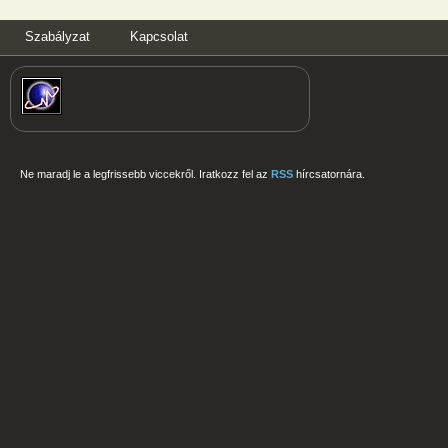
Szabályzat
Kapcsolat
Ne maradj le a legfrissebb viccekről. Iratkozz fel az
RSS
hírcsatornára.