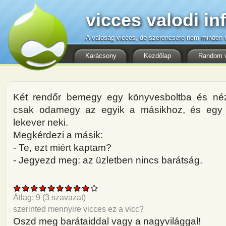
vicces valodi in
A valóság vicces, de szerencsére nem minden v
Karácsony
Kezdőlap
Random 
Két rendőr bemegy egy könyvesboltba és né
csak odamegy az egyik a másikhoz, és egy 
lekever neki.
Megkérdezi a másik:
- Te, ezt miért kaptam?
- Jegyezd meg: az üzletben nincs barátság.
Átlag:
9
(
3
szavazat)
szerinted mennyire vicces ez a vicc?
Oszd meg barátaiddal vagy a nagyvilággal!