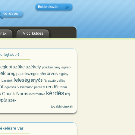
Bejelentkezés
riák
Vicc küldés
c fajták ;-)
eglepi
szőke
székely
politikus
lány
egyéb
rek
öreg
orvos
pap
részeges
férfi
cigány
feleség
anyós
y
barátok
fárasztó
vallás
at
rendőr
agresszív kismalac
paraszt
tanár
kérdés
Chuck Norris
k
informatika
férj
spár
szex
további címkék
tékelésre vár