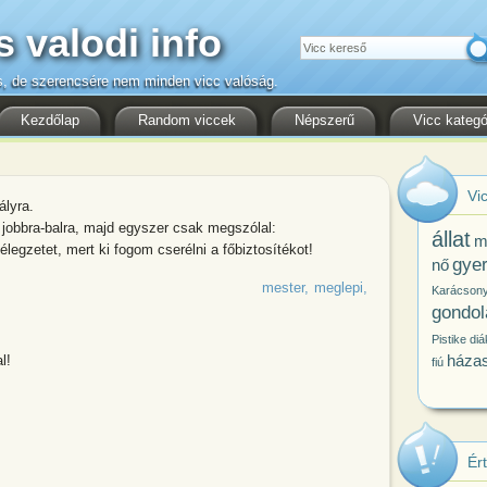
s valodi info
Keresés
s, de szerencsére nem minden vicc valóság.
Kezdőlap
Random viccek
Népszerű
Vicc kategó
Vic
ályra.
obbra-balra, majd egyszer csak megszólal:
állat
m
legzetet, mert ki fogom cserélni a főbiztosítékot!
gye
nő
mester
meglepi
Karácson
gondol
Pistike
diá
háza
l!
fiú
Ér