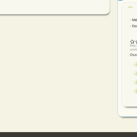
- Mi
- Ete
Még n
szeri
Oszd