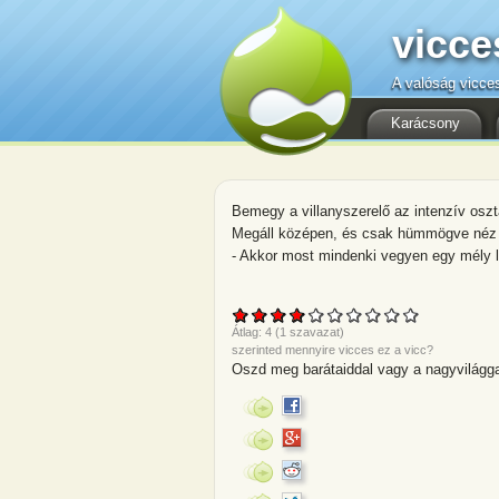
vicce
A valóság vicce
Karácsony
Bemegy a villanyszerelő az intenzív oszt
Megáll középen, és csak hümmögve néz j
- Akkor most mindenki vegyen egy mély lé
Átlag:
4
(
1
szavazat)
szerinted mennyire vicces ez a vicc?
Oszd meg barátaiddal vagy a nagyvilágga