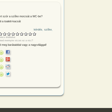
ért szór a szőke morzsát a WC-be?
ti a toalett-kacsát
kérdés
szőke
incs értékelve
nted mennyire vicces ez a vicc?
 meg barátaiddal vagy a nagyvilággal!