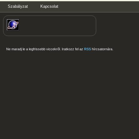
Szabályzat
Kapcsolat
Ne maradj le a legfrissebb viccekről. Iratkozz fel az
RSS
hírcsatornára.