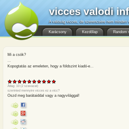
vicces valodi in
A valóság vicces, de szerencsére nem minden v
Karácsony
Kezdőlap
Random 
Mi a csók?
...
Kopogtatás az emeleten, hogy a földszint kiadó-e...
Átlag:
10
(
2
szavazat)
szerinted mennyire vicces ez a vicc?
Oszd meg barátaiddal vagy a nagyvilággal!