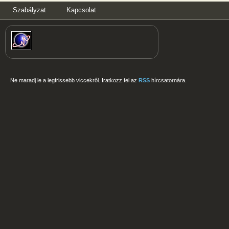
Szabályzat
Kapcsolat
Ne maradj le a legfrissebb viccekről. Iratkozz fel az
RSS
hírcsatornára.