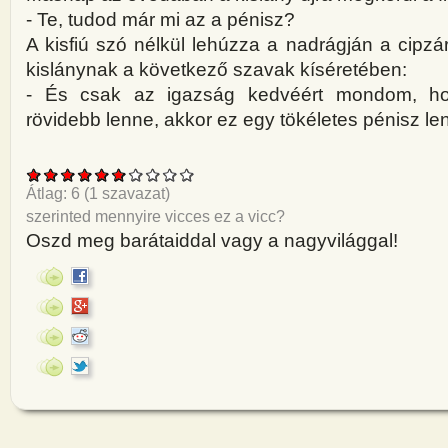
- Te, tudod már mi az a pénisz?
A kisfiú szó nélkül lehúzza a nadrágján a cipzá
kislánynak a következő szavak kíséretében:
- És csak az igazság kedvéért mondom, ho
rövidebb lenne, akkor ez egy tökéletes pénisz len
Átlag:
6
(
1
szavazat)
szerinted mennyire vicces ez a vicc?
Oszd meg barátaiddal vagy a nagyvilággal!