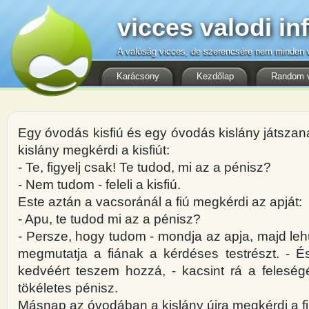
vicces valodi in
A valóság vicces, de szerencsére nem minden v
Karácsony
Kezdőlap
Random 
Egy óvodás kisfiú és egy óvodás kislány játszan
kislány megkérdi a kisfiút:
- Te, figyelj csak! Te tudod, mi az a pénisz?
- Nem tudom - feleli a kisfiú.
Este aztán a vacsoránál a fiú megkérdi az apját:
- Apu, te tudod mi az a pénisz?
- Persze, hogy tudom - mondja az apja, majd leh
megmutatja a fiának a kérdéses testrészt. - 
kedvéért teszem hozzá, - kacsint rá a felesé
tökéletes pénisz.
Másnap az óvodában a kislány újra megkérdi a fi